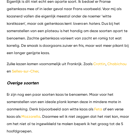
Eigenlijk is dit niet echt een aparte soort. Ik bedoel er Franse
geitenkaas mee of in ieder geval naar Frans voorbeeld. Voor mij als
kaasnerd vallen die eigenlijk meestal onder de noemer ‘witte
korstkazen’, maar ook geitenkaas kent
lovers
en
haters
. Dus bij het
samenstellen van een plateau is het handig om deze soorten apart te
benoemen. Zachte geitenkaas varieert van zacht en romig tot wat
korrelig. De smaak is doorgaans zuiver en fris, maar wat meer pikant bij
een langer gerijpte kaas.
Zulke kazen komen voornamelijk uit Frankrijk. Zoals
Crottin
,
Chabichou
en
Selles-sur-Cher
.
Overige soorten
Er zijn nog een paar soorten kaas te benoemen. Maar voor het
samenstellen van een ideale plank komen deze in mindere mate in
aanmerking. Denk bijvoorbeeld aan witte kaas als
Feta
of een verse
kaas als
Mozzarella
. Daarmee wil ik niet zeggen dat het niet kan, maar
om het niet al te ingewikkeld te maken beperk ik het graag tot de 5
hoofdgroepen.