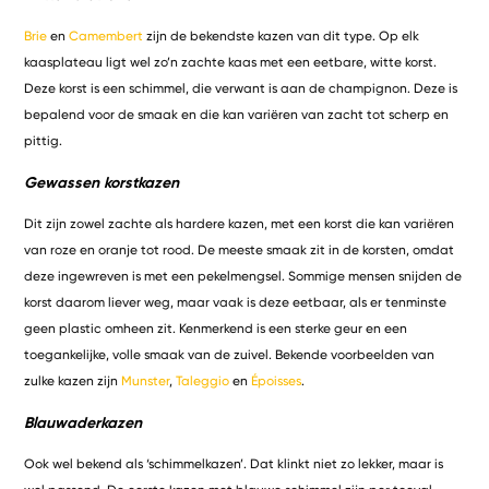
Brie
en
Camembert
zijn de bekendste kazen van dit type. Op elk
kaasplateau ligt wel zo’n zachte kaas met een eetbare, witte korst.
Deze korst is een schimmel, die verwant is aan de champignon. Deze is
bepalend voor de smaak en die kan variëren van zacht tot scherp en
pittig.
Gewassen korstkazen
Dit zijn zowel zachte als hardere kazen, met een korst die kan variëren
van roze en oranje tot rood. De meeste smaak zit in de korsten, omdat
deze ingewreven is met een pekelmengsel. Sommige mensen snijden de
korst daarom liever weg, maar vaak is deze eetbaar, als er tenminste
geen plastic omheen zit. Kenmerkend is een sterke geur en een
toegankelijke, volle smaak van de zuivel. Bekende voorbeelden van
zulke kazen zijn
Munster
,
Taleggio
en
Époisses
.
Blauwaderkazen
Ook wel bekend als ‘schimmelkazen’. Dat klinkt niet zo lekker, maar is