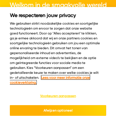
Welkom in de smaakvolle wereld
van kaas.
We respecteren jouw privacy
We gebruiken strikt noodzakelijke cookies en soortgelijke
technologieën om ervoor te zorgen dat onze website
goed functioneert. Door op "Alles accepteren" te klikken,
ga je ermee akkoord dat wij en onze partners cookies en
© Copyright 2026 Velder
soortgelijke technologieën gebruiken om jou een optimale
online ervaring te bieden. Dit omvat het tonen van
gepersonaliseerde inhoud en advertenties, de
Inspiratie
Informatie
mogelijkheid om externe video’s te bekijken en de optie
om geïntegreerde functies voor sociale media te
Kaascatalogus
Over ons
gebruiken. Kies “Voorkeuren aanpassen” om een
gedetailleerde keuze te maken over welke cookies je wilt
Recepten
Ontdek
in- of uitschakelen.
Lees voor meer informatie onze
Kaasplankjes
Keurmerken
cookieverklaring.
Blog
Acties
Kaasweetjes
Veelgestelde vragen
Voorkeuren aanpassen
Contact
Afwijzen optioneel