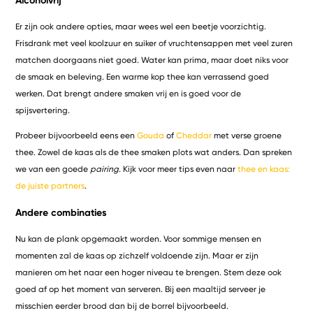
Er zijn ook andere opties, maar wees wel een beetje voorzichtig.
Frisdrank met veel koolzuur en suiker of vruchtensappen met veel zuren
matchen doorgaans niet goed. Water kan prima, maar doet niks voor
de smaak en beleving. Een warme kop thee kan verrassend goed
werken. Dat brengt andere smaken vrij en is goed voor de
spijsvertering.
Probeer bijvoorbeeld eens een
Gouda
of
Cheddar
met verse groene
thee. Zowel de kaas als de thee smaken plots wat anders. Dan spreken
we van een goede
pairing
. Kijk voor meer tips even naar
thee en kaas:
de juiste partners
.
Andere combinaties
Nu kan de plank opgemaakt worden. Voor sommige mensen en
momenten zal de kaas op zichzelf voldoende zijn. Maar er zijn
manieren om het naar een hoger niveau te brengen. Stem deze ook
goed af op het moment van serveren. Bij een maaltijd serveer je
misschien eerder brood dan bij de borrel bijvoorbeeld.