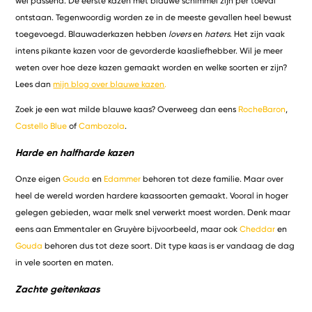
wel passend. De eerste kazen met blauwe schimmel zijn per toeval
ontstaan. Tegenwoordig worden ze in de meeste gevallen heel bewust
toegevoegd. Blauwaderkazen hebben
lovers
en
haters
. Het zijn vaak
intens pikante kazen voor de gevorderde kaasliefhebber. Wil je meer
weten over hoe deze kazen gemaakt worden en welke soorten er zijn?
Lees dan
mijn blog over blauwe kazen
.
Zoek je een wat milde blauwe kaas? Overweeg dan eens
RocheBaron
,
Castello Blue
of
Cambozola
.
Harde en halfharde kazen
Onze eigen
Gouda
en
Edammer
behoren tot deze familie. Maar over
heel de wereld worden hardere kaassoorten gemaakt. Vooral in hoger
gelegen gebieden, waar melk snel verwerkt moest worden. Denk maar
eens aan Emmentaler en Gruyère bijvoorbeeld, maar ook
Cheddar
en
Gouda
behoren dus tot deze soort. Dit type kaas is er vandaag de dag
in vele soorten en maten.
Zachte geitenkaas