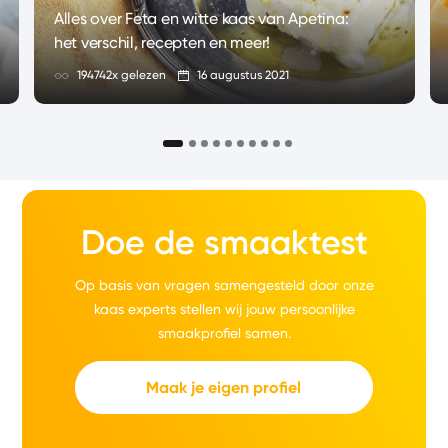
Alles over Feta en witte kaas van Apetina:
het verschil, recepten en meer!
194742x gelezen
16 augustus 2021
Doe de smaaktest
Op basis van vragen samengesteld door onze
kaas experts stellen wij jouw persoonlijke
smaakprofiel samen.
Maak je eigen profiel