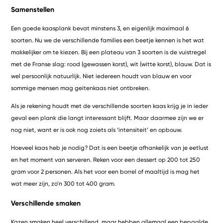
Samenstellen
Een goede kaasplank bevat minstens 3, en eigenlijk maximaal 6
soorten. Nu we de verschillende families een beetje kennen is het wat
makkelijker om te kiezen. Bij een plateau van 3 soorten is de vuistregel
met de Franse slag: rood (gewassen korst), wit (witte korst), blauw. Dat is
wel persoonlijk natuurlijk. Niet iedereen houdt van blauw en voor
sommige mensen mag geitenkaas niet ontbreken.
Als je rekening houdt met de verschillende soorten kaas krijg je in ieder
geval een plank die langt interessant blijft. Maar daarmee zijn we er
nog niet, want er is ook nog zoiets als ‘intensiteit’ en opbouw.
Hoeveel kaas heb je nodig? Dat is een beetje afhankelijk van je eetlust
en het moment van serveren. Reken voor een dessert op 200 tot 250
gram voor 2 personen. Als het voor een borrel of maaltijd is mag het
wat meer zijn, zo’n 300 tot 400 gram.
Verschillende smaken
Kazen smaken heel verschillend, maar hebben allemaal een bepaalde