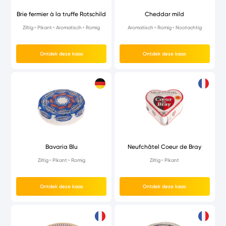
Brie fermier à la truffe Rotschild
Cheddar mild
Ziltig
Pikant
Aromatisch
Romig
Aromatisch
Romig
Nootachtig
Ontdek deze kaas
Ontdek deze kaas
Bavaria Blu
Neufchâtel Coeur de Bray
Ziltig
Pikant
Romig
Ziltig
Pikant
Ontdek deze kaas
Ontdek deze kaas