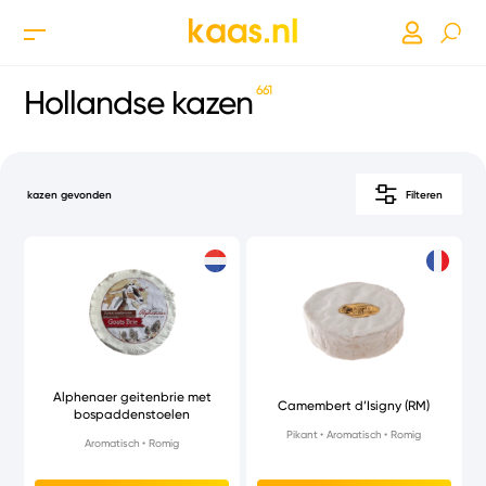
661
Hollandse kazen
kazen gevonden
Filteren
Alphenaer geitenbrie met
Camembert d’Isigny (RM)
bospaddenstoelen
Pikant
Aromatisch
Romig
Aromatisch
Romig