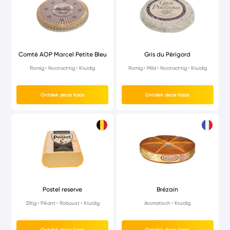
Comté AOP Marcel Petite Bleu
Gris du Périgord
Romig
Nootachtig
Kruidig
Romig
Mild
Nootachtig
Kruidig
Ontdek deze kaas
Ontdek deze kaas
Postel reserve
Brézain
Ziltig
Pikant
Robuust
Kruidig
Aromatisch
Kruidig
Ontdek deze kaas
Ontdek deze kaas