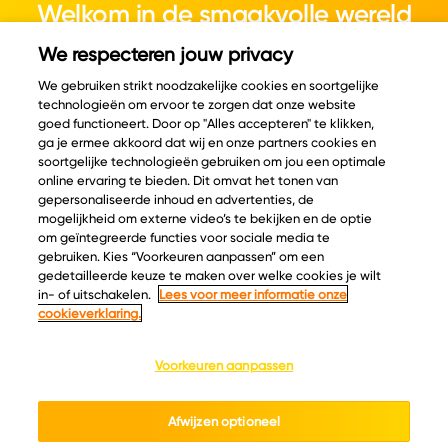
Welkom in de smaakvolle wereld
van kaas.
We respecteren jouw privacy
We gebruiken strikt noodzakelijke cookies en soortgelijke
technologieën om ervoor te zorgen dat onze website
goed functioneert. Door op "Alles accepteren" te klikken,
ga je ermee akkoord dat wij en onze partners cookies en
© Copyright 2026 Velder
soortgelijke technologieën gebruiken om jou een optimale
online ervaring te bieden. Dit omvat het tonen van
gepersonaliseerde inhoud en advertenties, de
mogelijkheid om externe video’s te bekijken en de optie
Inspiratie
Informatie
om geïntegreerde functies voor sociale media te
Kaascatalogus
Over ons
gebruiken. Kies “Voorkeuren aanpassen” om een
gedetailleerde keuze te maken over welke cookies je wilt
Recepten
Ontdek
in- of uitschakelen.
Lees voor meer informatie onze
Kaasplankjes
Keurmerken
cookieverklaring.
Blog
Acties
Kaasweetjes
Veelgestelde vragen
Voorkeuren aanpassen
Contact
Afwijzen optioneel