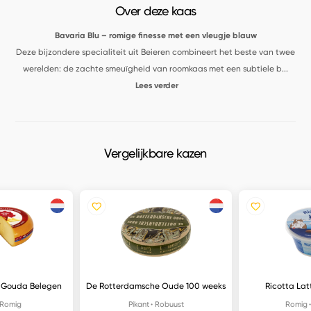
Over deze kaas
Bavaria Blu – romige finesse met een vleugje blauw
Deze bijzondere specialiteit uit Beieren combineert het beste van twee
werelden: de zachte smeuïgheid van roomkaas met een subtiele b
...
Lees verder
Vergelijkbare kazen
 Gouda Belegen
De Rotterdamsche Oude 100 weeks
Ricotta Lat
Romig
Pikant
Robuust
Romig