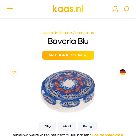
Noord-Hollandse Gouda kaas
Bavaria Blu
Mild
Pittig
Ziltig
Pikant
Romig
Benieuwd welke kazen het best bij jou passen?
Doe de smaaktest.