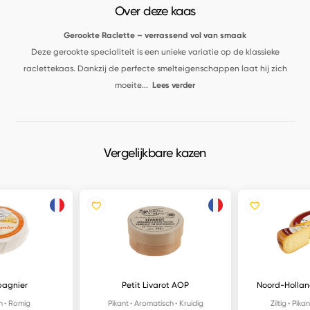
Over deze kaas
Gerookte Raclette – verrassend vol van smaak
Deze gerookte specialiteit is een unieke variatie op de klassieke
raclettekaas. Dankzij de perfecte smelteigenschappen laat hij zich
moeite
...
Lees verder
Vergelijkbare kazen
agnier
Petit Livarot AOP
Noord-Holla
h
Romig
Pikant
Aromatisch
Kruidig
Ziltig
Pikan