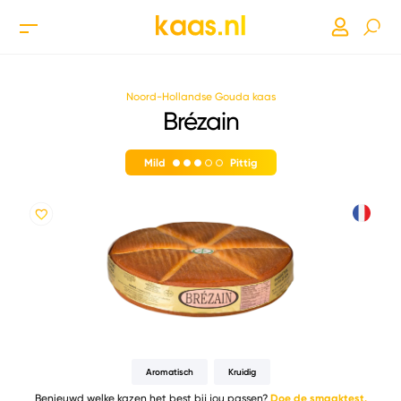
Noord-Hollandse Gouda kaas
Brézain
Mild
Pittig
Aromatisch
Kruidig
Benieuwd welke kazen het best bij jou passen?
Doe de smaaktest.