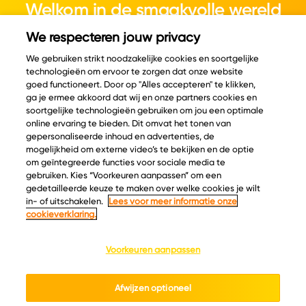
Welkom in de smaakvolle wereld
van kaas.
We respecteren jouw privacy
We gebruiken strikt noodzakelijke cookies en soortgelijke
technologieën om ervoor te zorgen dat onze website
goed functioneert. Door op "Alles accepteren" te klikken,
ga je ermee akkoord dat wij en onze partners cookies en
© Copyright 2026 Velder
soortgelijke technologieën gebruiken om jou een optimale
online ervaring te bieden. Dit omvat het tonen van
gepersonaliseerde inhoud en advertenties, de
mogelijkheid om externe video’s te bekijken en de optie
Inspiratie
Informatie
om geïntegreerde functies voor sociale media te
Kaascatalogus
Over ons
gebruiken. Kies “Voorkeuren aanpassen” om een
gedetailleerde keuze te maken over welke cookies je wilt
Recepten
Ontdek
in- of uitschakelen.
Lees voor meer informatie onze
Kaasplankjes
Keurmerken
cookieverklaring.
Blog
Acties
Kaasweetjes
Veelgestelde vragen
Voorkeuren aanpassen
Contact
Afwijzen optioneel