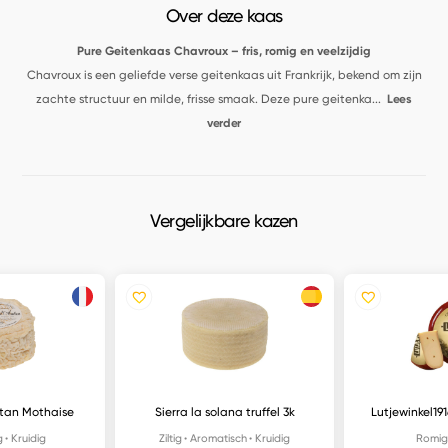
Over deze kaas
Pure Geitenkaas Chavroux – fris, romig en veelzijdig
Chavroux is een geliefde verse geitenkaas uit Frankrijk, bekend om zijn
zachte structuur en milde, frisse smaak. Deze pure geitenka
...
Lees
verder
Vergelijkbare kazen
tan Mothaise
Sierra la solana truffel 3k
Lutjewinkel191
g
Kruidig
Ziltig
Aromatisch
Kruidig
Romig