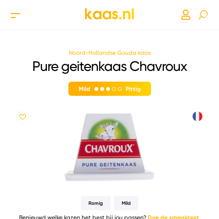
Noord-Hollandse Gouda kaas
Pure geitenkaas Chavroux
Mild
Pittig
Romig
Mild
Benieuwd welke kazen het best bij jou passen?
Doe de smaaktest.