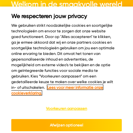
Welkom in de smaakvolle wereld
van kaas.
We respecteren jouw privacy
We gebruiken strikt noodzakelijke cookies en soortgelijke
technologieën om ervoor te zorgen dat onze website
goed functioneert. Door op "Alles accepteren" te klikken,
ga je ermee akkoord dat wij en onze partners cookies en
© Copyright 2026 Velder
soortgelijke technologieën gebruiken om jou een optimale
online ervaring te bieden. Dit omvat het tonen van
gepersonaliseerde inhoud en advertenties, de
mogelijkheid om externe video’s te bekijken en de optie
Inspiratie
Informatie
om geïntegreerde functies voor sociale media te
Kaascatalogus
Over ons
gebruiken. Kies “Voorkeuren aanpassen” om een
gedetailleerde keuze te maken over welke cookies je wilt
Recepten
Ontdek
in- of uitschakelen.
Lees voor meer informatie onze
Kaasplankjes
Keurmerken
cookieverklaring.
Blog
Acties
Kaasweetjes
Veelgestelde vragen
Voorkeuren aanpassen
Contact
Afwijzen optioneel