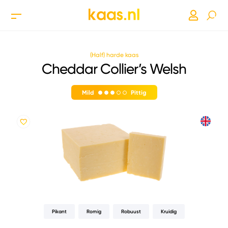
(Half) harde kaas
Cheddar Collier’s Welsh
Mild
Pittig
Pikant
Romig
Robuust
Kruidig