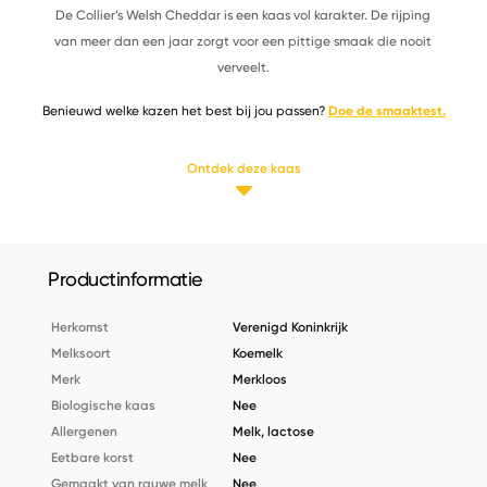
De Collier’s Welsh Cheddar is een kaas vol karakter. De rijping
van meer dan een jaar zorgt voor een pittige smaak die nooit
verveelt.
Benieuwd welke kazen het best bij jou passen?
Doe de smaaktest.
Ontdek deze kaas
Productinformatie
Herkomst
Verenigd Koninkrijk
Melksoort
Koemelk
Merk
Merkloos
Biologische kaas
Nee
Allergenen
Melk, lactose
Eetbare korst
Nee
Gemaakt van rauwe melk
Nee