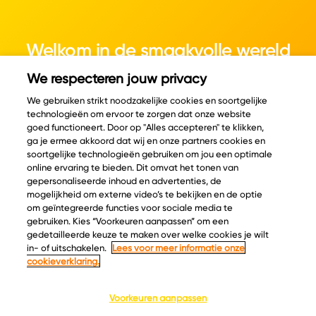
Welkom in de smaakvolle wereld
van kaas.
We respecteren jouw privacy
We gebruiken strikt noodzakelijke cookies en soortgelijke
technologieën om ervoor te zorgen dat onze website
goed functioneert. Door op "Alles accepteren" te klikken,
ga je ermee akkoord dat wij en onze partners cookies en
© Copyright 2026 Velder
soortgelijke technologieën gebruiken om jou een optimale
online ervaring te bieden. Dit omvat het tonen van
gepersonaliseerde inhoud en advertenties, de
mogelijkheid om externe video’s te bekijken en de optie
Inspiratie
Informatie
om geïntegreerde functies voor sociale media te
Kaascatalogus
Over ons
gebruiken. Kies “Voorkeuren aanpassen” om een
gedetailleerde keuze te maken over welke cookies je wilt
Recepten
Ontdek
in- of uitschakelen.
Lees voor meer informatie onze
Kaasplankjes
Keurmerken
cookieverklaring.
Blog
Acties
Kaasweetjes
Veelgestelde vragen
Voorkeuren aanpassen
Contact