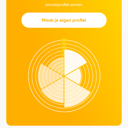
smaakprofiel samen.
Maak je eigen profiel