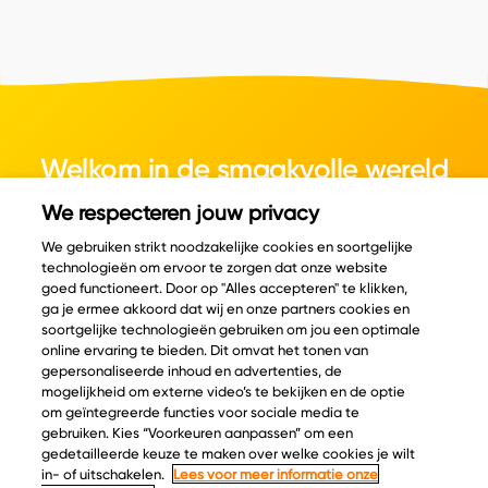
Welkom in de smaakvolle wereld
van kaas.
We respecteren jouw privacy
We gebruiken strikt noodzakelijke cookies en soortgelijke
technologieën om ervoor te zorgen dat onze website
goed functioneert. Door op "Alles accepteren" te klikken,
ga je ermee akkoord dat wij en onze partners cookies en
© Copyright 2026 Velder
soortgelijke technologieën gebruiken om jou een optimale
online ervaring te bieden. Dit omvat het tonen van
gepersonaliseerde inhoud en advertenties, de
mogelijkheid om externe video’s te bekijken en de optie
Inspiratie
Informatie
om geïntegreerde functies voor sociale media te
Kaascatalogus
Over ons
gebruiken. Kies “Voorkeuren aanpassen” om een
gedetailleerde keuze te maken over welke cookies je wilt
Recepten
Ontdek
in- of uitschakelen.
Lees voor meer informatie onze
Kaasplankjes
Keurmerken