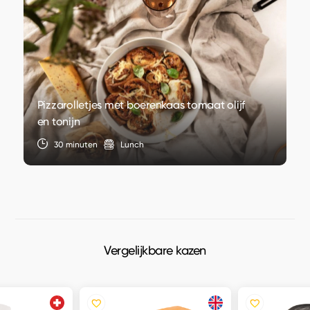
Pizzarolletjes met boerenkaas tomaat olijf
en tonijn
30 minuten
Lunch
Vergelijkbare kazen