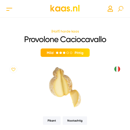
(Half) harde kaas
Provolone Caciocavallo
Mild
Pittig
Pikant
Nootachtig