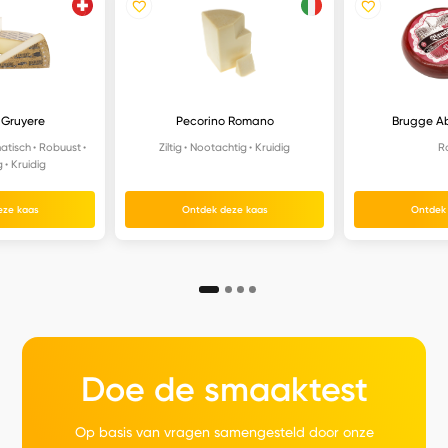
 Gruyere
Pecorino Romano
Brugge Ab
atisch
Robuust
Ziltig
Nootachtig
Kruidig
R
g
Kruidig
eze kaas
Ontdek deze kaas
Ontdek
Doe de smaaktest
Op basis van vragen samengesteld door onze