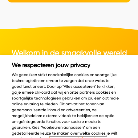
Welkom in de smaakvolle wereld
van kaas.
We respecteren jouw privacy
We gebruiken strikt noodzakelijke cookies en soortgelijke
technologieën om ervoor te zorgen dat onze website
goed functioneert. Door op "Alles accepteren" te klikken,
ga je ermee akkoord dat wij en onze partners cookies en
© Copyright 2026 Velder
soortgelijke technologieën gebruiken om jou een optimale
online ervaring te bieden. Dit omvat het tonen van
gepersonaliseerde inhoud en advertenties, de
mogelijkheid om externe video’s te bekijken en de optie
Inspiratie
Informatie
om geïntegreerde functies voor sociale media te
Kaascatalogus
Over ons
gebruiken. Kies “Voorkeuren aanpassen” om een
gedetailleerde keuze te maken over welke cookies je wilt
Recepten
Ontdek