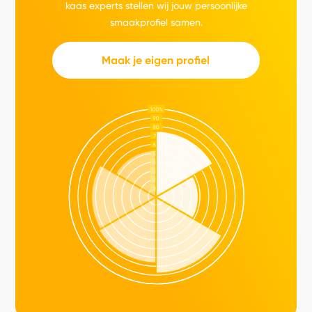
kaas experts stellen wij jouw persoonlijke
smaakprofiel samen.
Maak je eigen profiel