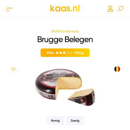
(Half) harde kaas
Brugge Belegen
Mild
Pittig
Romig
Zoetig