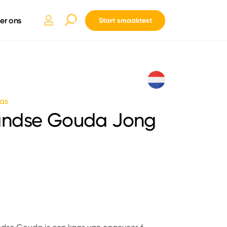
er ons
Start smaaktest
as
andse Gouda Jong