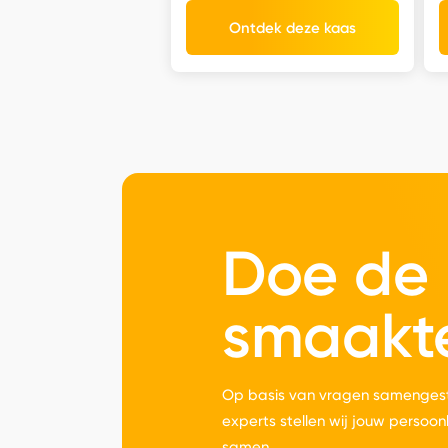
Ontdek deze kaas
Doe de
smaakt
Op basis van vragen samengest
experts stellen wij jouw persoon
samen.