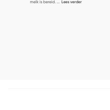
Lees verder
melk is bereid.
...