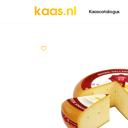
661
Kaascatalogus