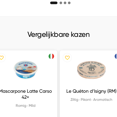
Vergelijkbare kazen
Mascarpone Latte Carso
Le Quéton d’Isigny (RM)
42+
Ziltig
Pikant
Aromatisch
Romig
Mild