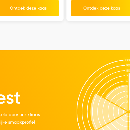
Ontdek deze kaas
Ontdek deze kaas
est
eld door onze kaas
lijke smaakprofiel