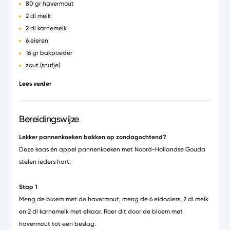
80 gr havermout
2 dl melk
2 dl karnemelk
6 eieren
16 gr bakpoeder
zout (snufje)
1 appel
Lees verder
50 gr Noord-Hollandse Gouda jong belegen kaas
stroop
bakboter
Bereidingswijze
Lekker pannenkoeken bakken op zondagochtend?
Deze kaas én appel pannenkoeken met Noord-Hollandse Gouda
stelen ieders hart.
Stap 1
Meng de bloem met de havermout, meng de 6 eidooiers, 2 dl melk
en 2 dl karnemelk met elkaar. Roer dit door de bloem met
havermout tot een beslag.