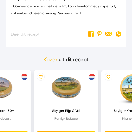
• Garneer de borden met de zalm, kaas, komkommer, grapefruit,
zalmeitjes, dille en dressing. Serveer direct.
Deel dit recept
Kazen
uit dit recept
ikant 50+
Skylger Rijp & Vol
Skylger Kra
obuust
Romig
Robuust
Pikant