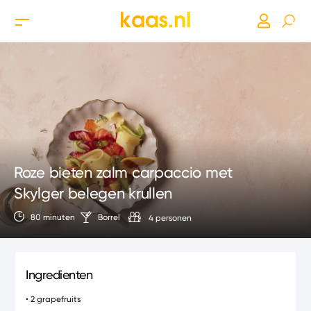
Roze bieten zalm carpaccio met
Skylger belegen krullen
80 minuten
Borrel
4 personen
Ingredienten
• 2 grapefruits