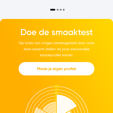
Doe de smaaktest
Op basis van vragen samengesteld door onze
kaas experts stellen wij jouw persoonlijke
smaakprofiel samen.
Maak je eigen profiel