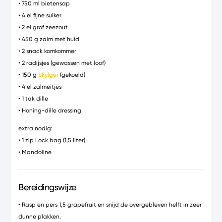
• 750 ml bietensap
• 4 el fijne suiker
• 2 el grof zeezout
• 450 g zalm met huid
• 2 snack komkommer
• 2 radijsjes (gewassen met loof)
• 150 g
Skylger
(gekoeld)
• 4 el zalmeitjes
• 1 tak dille
• Honing-dille dressing
extra nodig:
• 1 zip Lock bag (1,5 liter)
• Mandoline
Bereidingswijze
• Rasp en pers 1,5 grapefruit en snijd de overgebleven helft in zeer
dunne plakken.