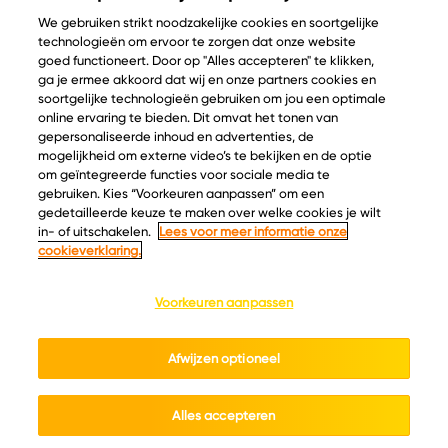
We gebruiken strikt noodzakelijke cookies en soortgelijke
technologieën om ervoor te zorgen dat onze website
goed functioneert. Door op "Alles accepteren" te klikken,
ga je ermee akkoord dat wij en onze partners cookies en
© Copyright 2026 Velder
soortgelijke technologieën gebruiken om jou een optimale
online ervaring te bieden. Dit omvat het tonen van
gepersonaliseerde inhoud en advertenties, de
mogelijkheid om externe video’s te bekijken en de optie
Inspiratie
Informatie
om geïntegreerde functies voor sociale media te
Kaascatalogus
Over ons
gebruiken. Kies “Voorkeuren aanpassen” om een
gedetailleerde keuze te maken over welke cookies je wilt
Recepten
Ontdek
in- of uitschakelen.
Lees voor meer informatie onze
Kaasplankjes
Keurmerken
cookieverklaring.
Blog
Acties
Kaasweetjes
Veelgestelde vragen
Voorkeuren aanpassen
Contact
Afwijzen optioneel
Cookie policy
Privacy policy
Cookie instellingen
Algemene voorwaarden
Alles accepteren