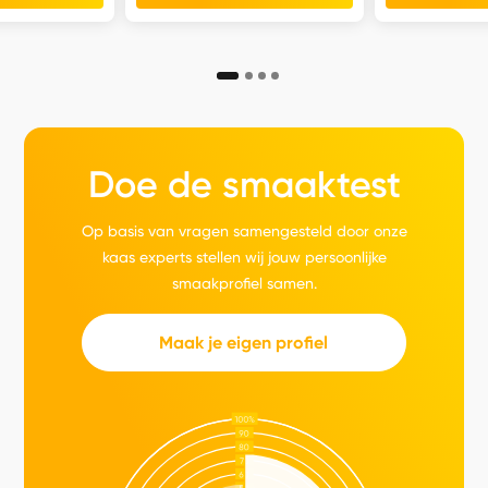
Doe de smaaktest
Op basis van vragen samengesteld door onze
kaas experts stellen wij jouw persoonlijke
smaakprofiel samen.
Maak je eigen profiel