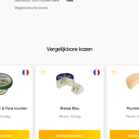
Gemaakt van rauwe melk
Nee
Vegetarische kaas
Vergelijkbare kazen
 & Fijne kruiden
Bresse Bleu
Munste
Kruidig
Pikant
Romig
Pikant
eze kaas
Ontdek deze kaas
Ontdek