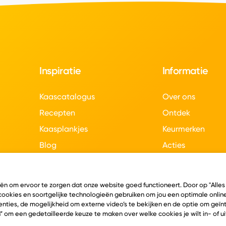
Inspiratie
Informatie
Kaascatalogus
Over ons
Recepten
Ontdek
Kaasplankjes
Keurmerken
Blog
Acties
Kaasweetjes
Veelgestelde vra
Contact
eën om ervoor te zorgen dat onze website goed functioneert. Door op "Alles
 cookies en soortgelijke technologieën gebruiken om jou een optimale online
nties, de mogelijkheid om externe video’s te bekijken en de optie om geï
” om een gedetailleerde keuze te maken over welke cookies je wilt in- of u
en
Algemene voorwaarden