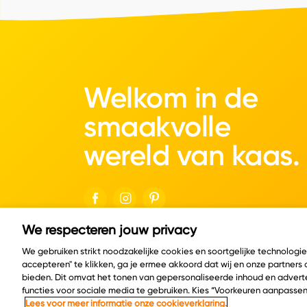
Welkom in de
smaakvolle
wereld van kaas.
We respecteren jouw privacy
© Copyright 2026 Velder
We gebruiken strikt noodzakelijke cookies en soortgelijke technologi
accepteren" te klikken, ga je ermee akkoord dat wij en onze partners
bieden. Dit omvat het tonen van gepersonaliseerde inhoud en adverte
functies voor sociale media te gebruiken. Kies “Voorkeuren aanpassen
Lees voor meer informatie onze cookieverklaring.
Cookie policy
Privacy policy
Cookie instelling