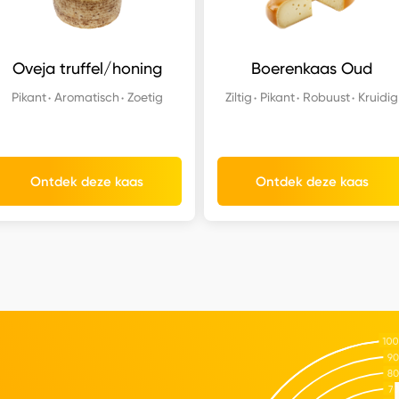
Oveja truffel/honing
Boerenkaas Oud
Pikant
Aromatisch
Zoetig
Ziltig
Pikant
Robuust
Kruidig
Ontdek deze kaas
Ontdek deze kaas