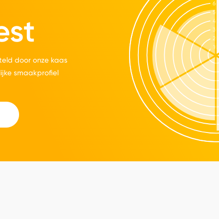
est
eld door onze kaas
lijke smaakprofiel