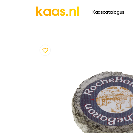
661
Kaascatalogus