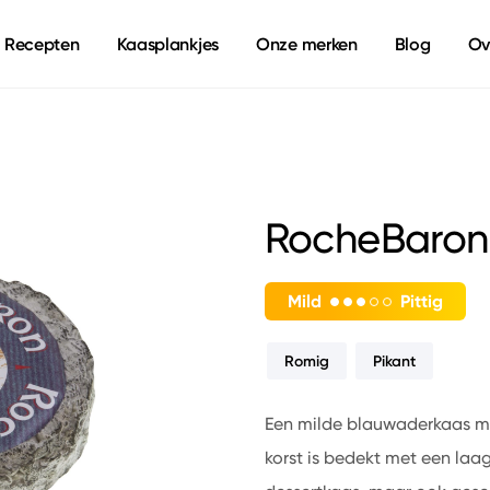
Recepten
Kaasplankjes
Onze merken
Blog
Ov
RocheBaron
Mild
Pittig
Romig
Pikant
Een milde blauwaderkaas m
korst is bedekt met een laag