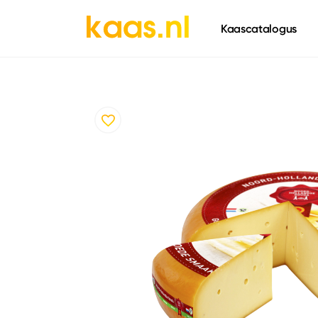
661
Kaascatalogus