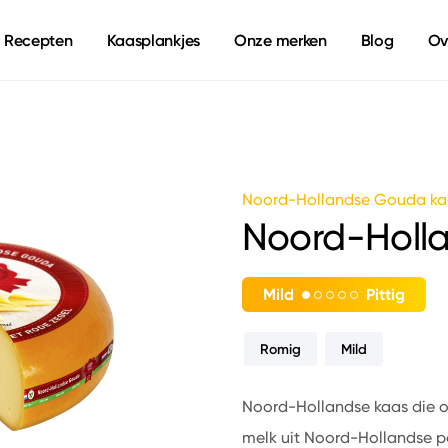
Recepten
Kaasplankjes
Onze merken
Blog
Ov
Noord-Hollandse Gouda ka
Noord-Holl
Mild
Pittig
Romig
Mild
Noord-Hollandse kaas die on
melk uit Noord-Hollandse po