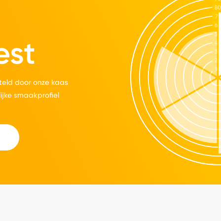
est
eld door onze kaas
lijke smaakprofiel