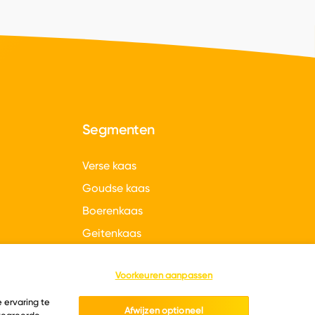
Segmenten
Verse kaas
Goudse kaas
Boerenkaas
Geitenkaas
gen
Hollandse kazen
Voorkeuren aanpassen
 ervaring te
Afwijzen optioneel