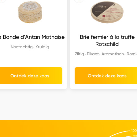
a Bonde d’Antan Mothaise
Brie fermier à la truffe
Rotschild
Nootachtig
Kruidig
Ziltig
Pikant
Aromatisch
Romi
Ontdek deze kaas
Ontdek deze kaas