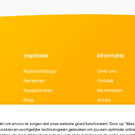
Inspiratie
Informatie
Kaascatalogus
Over ons
Recepten
Ontdek
Kaasplankjes
Keurmerken
Blog
Acties
Kaasweetjes
Veelgestelde vra
Contact
eën om ervoor te zorgen dat onze website goed functioneert. Door op "Alles
 cookies en soortgelijke technologieën gebruiken om jou een optimale online