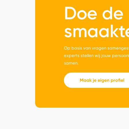
Doe de
smaakt
Op basis van vragen samengest
experts stellen wij jouw persoon
samen.
Maak je eigen profiel