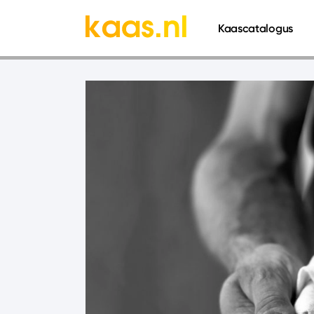
661
Kaascatalogus