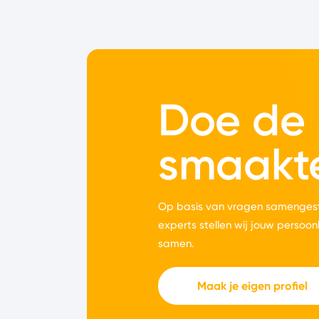
Doe de
smaakt
Op basis van vragen samengest
experts stellen wij jouw persoon
samen.
Maak je eigen profiel