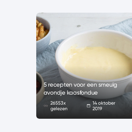
met
5 recepten voor een smeuïg
t hele
avondje kaasfondue
26553x
14 oktober
2019
gelezen
2019