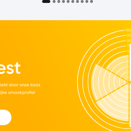
est
eld door onze kaas
lijke smaakprofiel