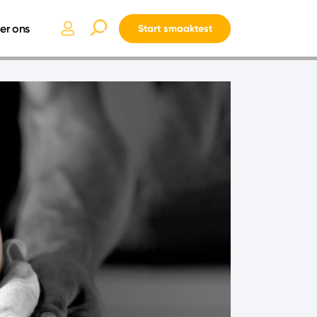
er ons
Start smaaktest