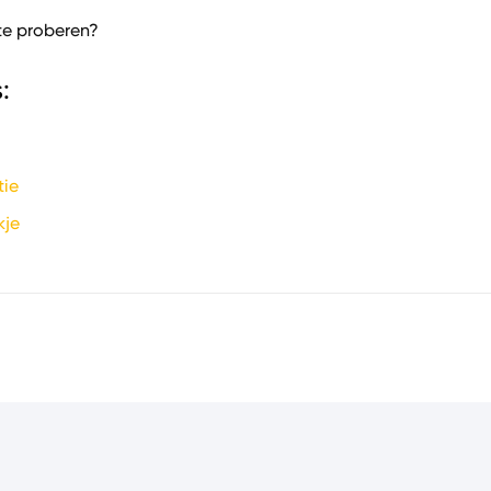
ste proberen?
:
tie
kje