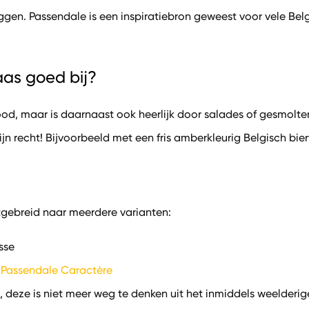
eggen. Passendale is een inspiratiebron geweest voor vele Be
as goed bij?
d, maar is daarnaast ook heerlijk door salades of gesmolten
n recht! Bijvoorbeeld met een fris amberkleurig Belgisch biert
itgebreid naar meerdere varianten:
esse
e
Passendale Caractère
, deze is niet meer weg te denken uit het inmiddels weelder