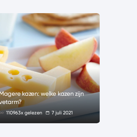
Alles ov
Magere kazen: welke kazen zijn
wat is h
vetarm?
82857x
110963x gelezen
7 juli 2021
geleze