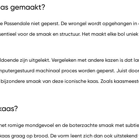
aas gemaakt?
e Passendale niet geperst. De wrongel wordt opgehangen in e
ssentieel voor de smaak en structuur. Het maakt elke bol uni
oldoende zijn uitgelekt. Vergeleken met andere kazen is dat 
putergestuurd machinaal proces worden geperst. Juist door
 bijzondere smaak van deze iconische kaas. Zoals kaasmeester
kaas?
en het romige mondgevoel en de boterzachte smaak met subti
 kaas graag op brood. De vorm leent zich dan ook uitstekend v