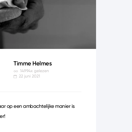
Timme Helmes
14994x gelezen
22 juni 2021
aar op een ambachtelijke manier is
er!