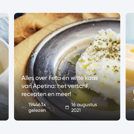
Alles over Feta en witte kaas
van Apetina: het verschil,
recepten en meer!
194463x
16 augustus
gelezen
2021