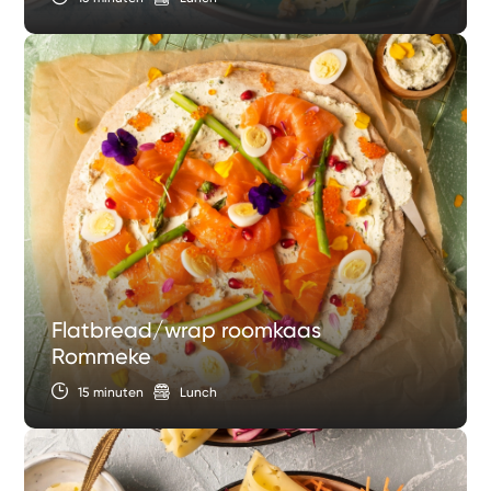
Flatbread/wrap roomkaas
Rommeke
15 minuten
Lunch