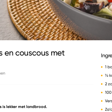
s en couscous met
Ingr
1 b
nen
½ k
2 z
100
Ver
 is lekker met landbrood.
Za’