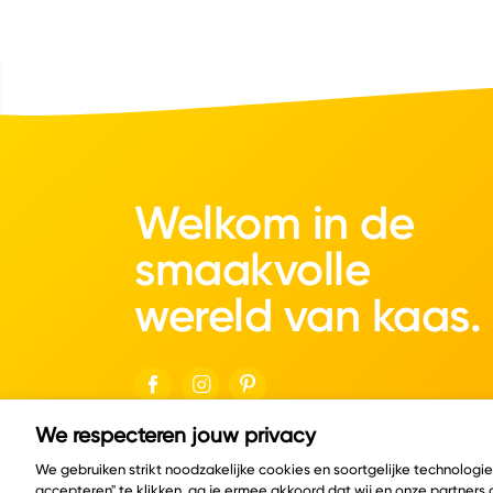
Welkom in de
smaakvolle
wereld van kaas.
We respecteren jouw privacy
© Copyright 2026 Velder
We gebruiken strikt noodzakelijke cookies en soortgelijke technologi
accepteren" te klikken, ga je ermee akkoord dat wij en onze partners