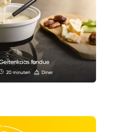
Half-om
Le Gruyè
Geitenkaas fondue
Vacherin
20 minuten
Diner
30 min