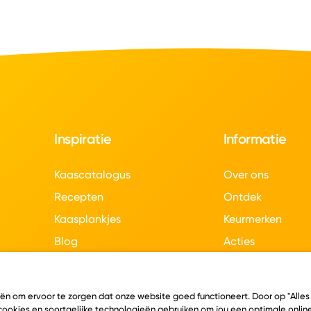
Inspiratie
Informatie
Kaascatalogus
Over ons
Recepten
Ontdek
Kaasplankjes
Keurmerken
Blog
Acties
Kaasweetjes
Veelgestelde vra
Contact
eën om ervoor te zorgen dat onze website goed functioneert. Door op "Alles
 cookies en soortgelijke technologieën gebruiken om jou een optimale online