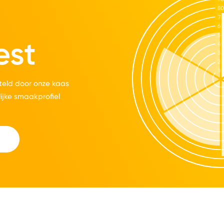
est
eld door onze kaas
lijke smaakprofiel