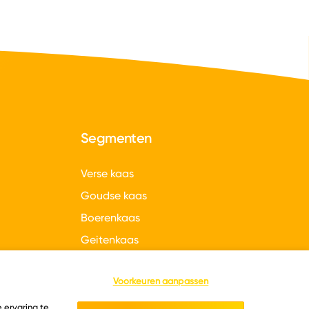
Segmenten
Verse kaas
Goudse kaas
Boerenkaas
Geitenkaas
gen
Hollandse kazen
Voorkeuren aanpassen
 ervaring te