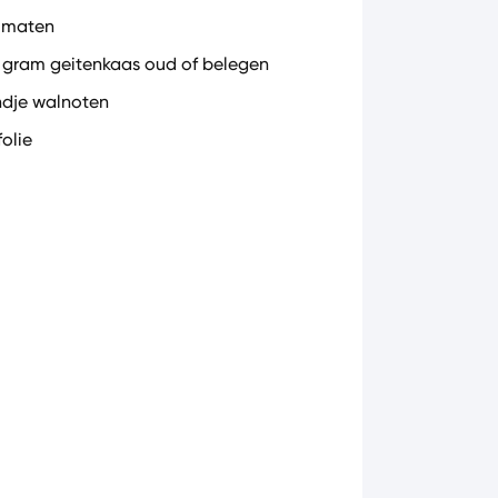
omaten
 gram geitenkaas oud of belegen
dje walnoten
folie