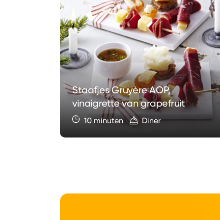
e met
en
Staafjes Gruyère AOP,
OP
vinaigrette van grapefruit
10 minuten
Diner