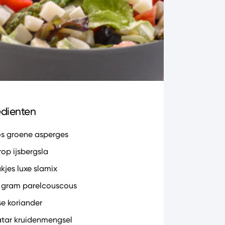
edienten
os groene asperges
rop ijsbergsla
akjes luxe slamix
 gram parelcouscous
se koriander
atar kruidenmengsel