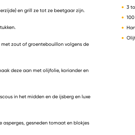
3 t
zijde) en grill ze tot ze beetgaar zijn.
100
stukken.
Han
Olij
 met zout of groentebouillon volgens de
ak deze aan met olijfolie, koriander en
cous in het midden en de ijsberg en luxe
de asperges, gesneden tomaat en blokjes