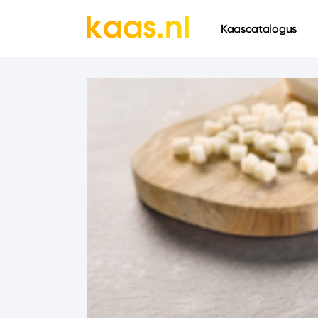
661
Kaascatalogus