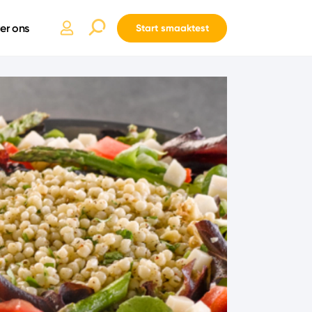
er ons
Start smaaktest