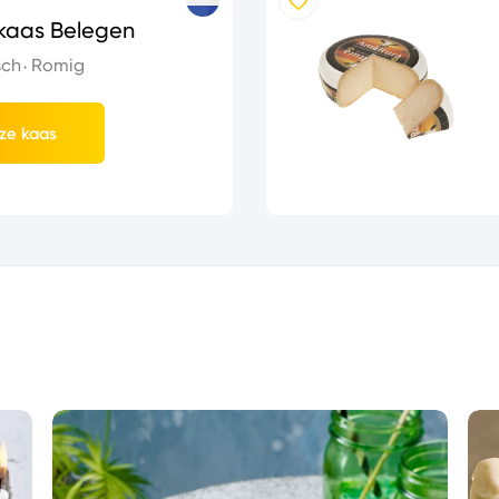
nkaas Belegen
sch
Romig
ze kaas