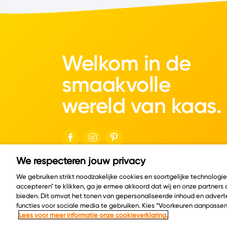
Welkom in de
smaakvolle
wereld van kaas.
We respecteren jouw privacy
© Copyright 2026 Velder
We gebruiken strikt noodzakelijke cookies en soortgelijke technologi
accepteren" te klikken, ga je ermee akkoord dat wij en onze partners
bieden. Dit omvat het tonen van gepersonaliseerde inhoud en adverte
functies voor sociale media te gebruiken. Kies “Voorkeuren aanpassen
Lees voor meer informatie onze cookieverklaring.
Cookie policy
Privacy policy
Cookie instelling