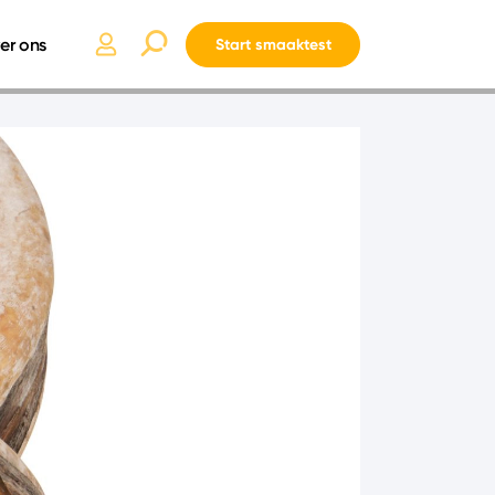
er ons
Start smaaktest