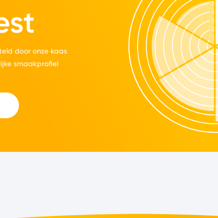
est
eld door onze kaas
lijke smaakprofiel