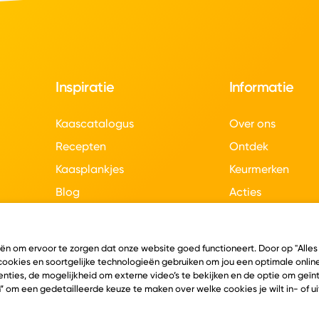
Inspiratie
Informatie
Kaascatalogus
Over ons
Recepten
Ontdek
Kaasplankjes
Keurmerken
Blog
Acties
Kaasweetjes
Veelgestelde vra
Contact
eën om ervoor te zorgen dat onze website goed functioneert. Door op "Alles
 cookies en soortgelijke technologieën gebruiken om jou een optimale online
nties, de mogelijkheid om externe video’s te bekijken en de optie om geï
” om een gedetailleerde keuze te maken over welke cookies je wilt in- of u
en
Algemene voorwaarden