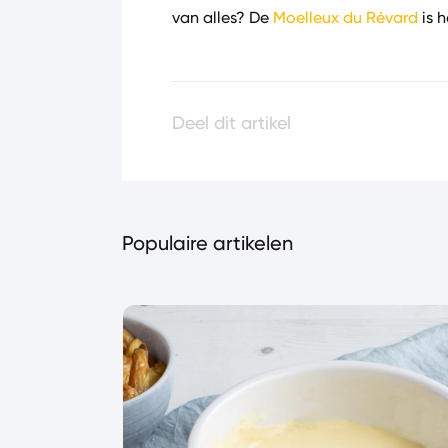
van alles? De
Moelleux du Révard
is h
Deel dit artikel
Populaire artikelen