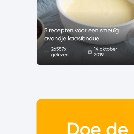
met
5 recepten voor een smeuïg
t hele
avondje kaasfondue
26557x
14 oktober
2019
gelezen
2019
Doe de