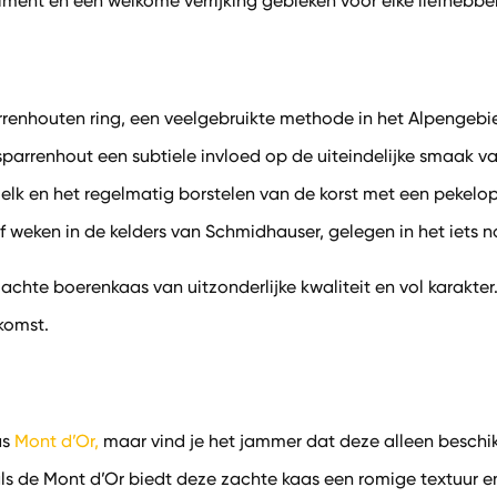
ment en een welkome verrijking gebleken voor elke liefhebbe
rrenhouten ring, een veelgebruikte methode in het Alpengeb
parrenhout een subtiele invloed op de uiteindelijke smaak van
elk en het regelmatig borstelen van de korst met een pekeloplo
jf weken in de kelders van Schmidhauser, gelegen in het iets n
 zachte boerenkaas van uitzonderlijke kwaliteit en vol karak
ekomst.
as
Mont d’Or,
maar vind je het jammer dat deze alleen beschi
als de Mont d’Or biedt deze zachte kaas een romige textuur en