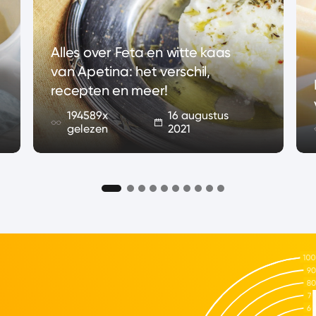
Alles over Feta en witte kaas
van Apetina: het verschil,
recepten en meer!
194589x
16 augustus
gelezen
2021