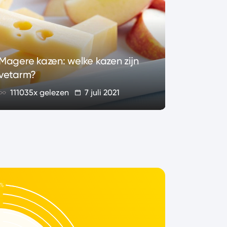
Magere kazen: welke kazen zijn
Alles ov
vetarm?
wat is h
111035x gelezen
7 juli 2021
82878x