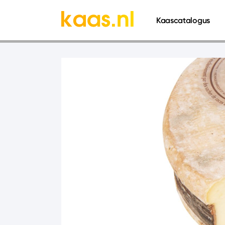
661
Kaascatalogus