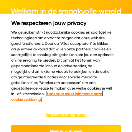
Welkom in de smaakvolle wereld
van kaas.
We respecteren jouw privacy
We gebruiken strikt noodzakelijke cookies en soortgelijke
technologieën om ervoor te zorgen dat onze website
goed functioneert. Door op "Alles accepteren" te klikken,
ga je ermee akkoord dat wij en onze partners cookies en
© Copyright 2026 Velder
soortgelijke technologieën gebruiken om jou een optimale
online ervaring te bieden. Dit omvat het tonen van
gepersonaliseerde inhoud en advertenties, de
mogelijkheid om externe video’s te bekijken en de optie
Inspiratie
Informatie
om geïntegreerde functies voor sociale media te
Kaascatalogus
Over ons
gebruiken. Kies “Voorkeuren aanpassen” om een
gedetailleerde keuze te maken over welke cookies je wilt
Recepten
Ontdek
in- of uitschakelen.
Lees voor meer informatie onze
Kaasplankjes
Keurmerken
cookieverklaring.
Blog
Acties
Kaasweetjes
Veelgestelde vragen
Voorkeuren aanpassen
Contact
Afwijzen optioneel