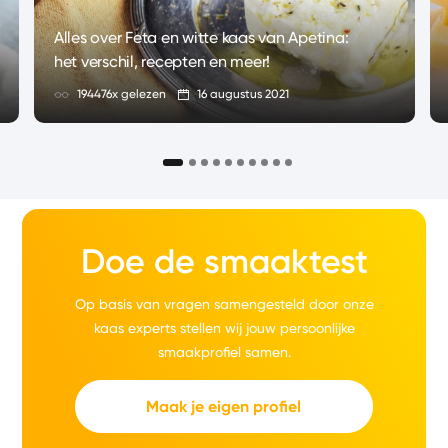
Alles over Feta en witte kaas van Apetina:
het verschil, recepten en meer!
194476x gelezen
16 augustus 2021
Doe de smaaktest
Op basis van vragen samengesteld door onze
kaas experts stellen wij jouw persoonlijke
smaakprofiel samen.
Maak je eigen profiel