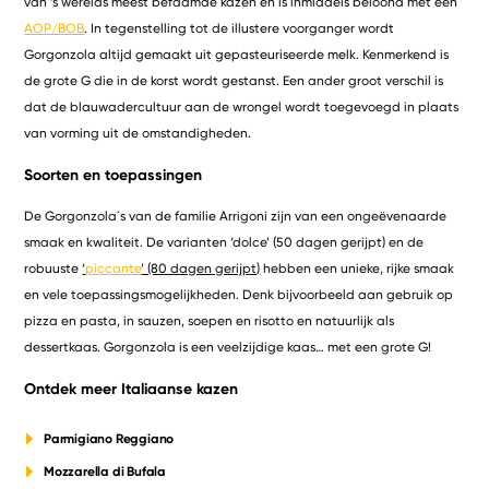
van ’s werelds meest befaamde kazen en is inmiddels beloond met een
AOP/BOB
. In tegenstelling tot de illustere voorganger wordt
Gorgonzola altijd gemaakt uit gepasteuriseerde melk. Kenmerkend is
de grote G die in de korst wordt gestanst. Een ander groot verschil is
dat de blauwadercultuur aan de wrongel wordt toegevoegd in plaats
van vorming uit de omstandigheden.
Soorten en toepassingen
De Gorgonzola´s van de familie Arrigoni zijn van een ongeëvenaarde
smaak en kwaliteit. De varianten ‘dolce’ (50 dagen gerijpt) en de
robuuste
‘
piccante
’ (80 dagen gerijpt)
hebben een unieke, rijke smaak
en vele toepassingsmogelijkheden. Denk bijvoorbeeld aan gebruik op
pizza en pasta, in sauzen, soepen en risotto en natuurlijk als
dessertkaas. Gorgonzola is een veelzijdige kaas… met een grote G!
Ontdek meer Italiaanse kazen
Parmigiano Reggiano
Mozzarella di Bufala