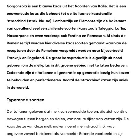
Gorgonzola is een blauwe kaas uit het Noorden van Italië. Het is een
eeuwenoude kaas die behoort tot de Italiaanse kaasfamilie
‘stracchino’ (strak-kie-no). Lombardije en Piëmonte zijn de bakermat
van opvallend veel verschillende soorten kaas zoals Taleggio, La Tur,
Mascarpone en even verderop ook Fontina en Parmesan. Al sinds de
Romeinse tijd worden hier diverse kaassoorten gemaakt waarvan de
recepturen door de Romeinen verspreidt werden naar bijvoorbeeld
Frankrijk en Engeland. De grote kaasproductie is eigenlijk uit nood
geboren om de melkplas in dit groene gebied niet te laten bederven.
Zodoende zijn de Italianen al generatie op generatie bezig hun kazen
te behouden en perfectioneren. Vooral de ‘stracchino’ kazen zijn uniek
in de wereld.
Typerende soorten
De Italianen geloven dat melk van vermoeide koeien, die zich continu
bewegen tussen bergen en dalen, van nature rijker aan vetten zijn. De
kaas die ze van deze melk maken noemt men ‘stracchino’, wat
ongeveer zoveel betekend als ‘vermoeid’. Bekende voorbeelden zijn