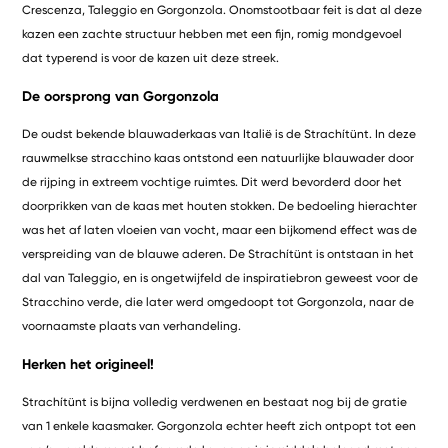
Crescenza, Taleggio en Gorgonzola. Onomstootbaar feit is dat al deze
kazen een zachte structuur hebben met een fijn, romig mondgevoel
dat typerend is voor de kazen uit deze streek.
De oorsprong van Gorgonzola
De oudst bekende blauwaderkaas van Italië is de Strachítünt. In deze
rauwmelkse stracchino kaas ontstond een natuurlijke blauwader door
de rijping in extreem vochtige ruimtes. Dit werd bevorderd door het
doorprikken van de kaas met houten stokken. De bedoeling hierachter
was het af laten vloeien van vocht, maar een bijkomend effect was de
verspreiding van de blauwe aderen. De Strachítünt is ontstaan in het
dal van Taleggio, en is ongetwijfeld de inspiratiebron geweest voor de
Stracchino verde, die later werd omgedoopt tot Gorgonzola, naar de
voornaamste plaats van verhandeling.
Herken het origineel!
Strachítünt is bijna volledig verdwenen en bestaat nog bij de gratie
van 1 enkele kaasmaker. Gorgonzola echter heeft zich ontpopt tot een