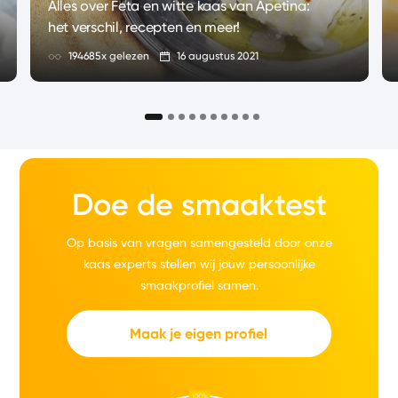
Alles over Feta en witte kaas van Apetina:
het verschil, recepten en meer!
194685x gelezen
16 augustus 2021
Doe de smaaktest
Op basis van vragen samengesteld door onze
kaas experts stellen wij jouw persoonlijke
smaakprofiel samen.
Maak je eigen profiel