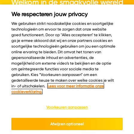
Welkom in de smaakvolle wereld
van kaas.
We respecteren jouw privacy
We gebruiken strikt noodzakelijke cookies en soortgelijke
technologieën om ervoor te zorgen dat onze website
goed functioneert. Door op "Alles accepteren" te klikken,
ga je ermee akkoord dat wij en onze partners cookies en
© Copyright 2026 Velder
soortgelijke technologieën gebruiken om jou een optimale
online ervaring te bieden. Dit omvat het tonen van
gepersonaliseerde inhoud en advertenties, de
mogelijkheid om externe video’s te bekijken en de optie
Inspiratie
Informatie
om geïntegreerde functies voor sociale media te
Kaascatalogus
Over ons
gebruiken. Kies “Voorkeuren aanpassen” om een
gedetailleerde keuze te maken over welke cookies je wilt
Recepten
Ontdek
in- of uitschakelen.
Lees voor meer informatie onze
Kaasplankjes
Keurmerken
cookieverklaring.
Blog
Acties
Kaasweetjes
Veelgestelde vragen
Voorkeuren aanpassen
Contact
Afwijzen optioneel
Cookie policy
Privacy policy
Cookie instellingen