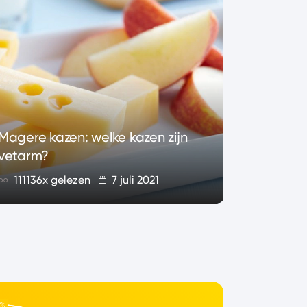
Alles ov
Magere kazen: welke kazen zijn
wat is h
vetarm?
82897x
111136x gelezen
7 juli 2021
geleze