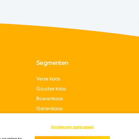
Segmenten
Verse kaas
Goudse kaas
Boerenkaas
Geitenkaas
gen
Hollandse kazen
Voorkeuren aanpassen
 ervaring te