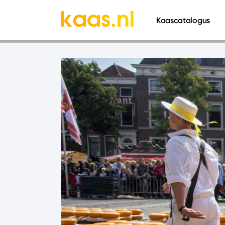
661
Kaascatalogus