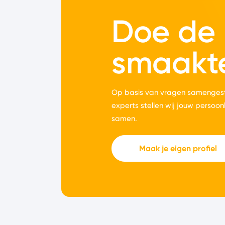
Doe de
smaakt
Op basis van vragen samengest
experts stellen wij jouw persoon
samen.
Maak je eigen profiel