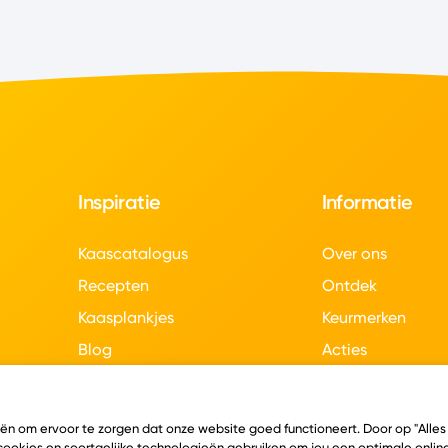
Inspiratie
Informatie
Kaascatalogus
Over ons
Recepten
Ontdek
Kaasplankjes
Keurmerken
Blog
Acties
Kaasweetjes
Veelgestelde vra
Contact
eën om ervoor te zorgen dat onze website goed functioneert. Door op "Alles
 cookies en soortgelijke technologieën gebruiken om jou een optimale online