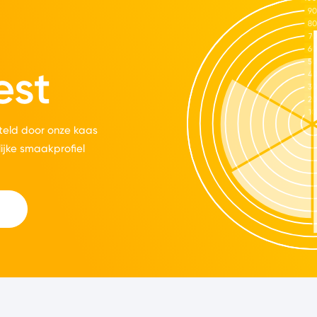
est
eld door onze kaas
lijke smaakprofiel