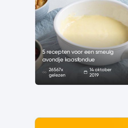
met
5 recepten voor een smeuïg
t hele
avondje kaasfondue
26567x
14 oktober
2019
gelezen
2019