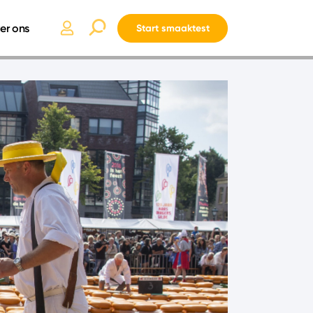
er ons
Start smaaktest