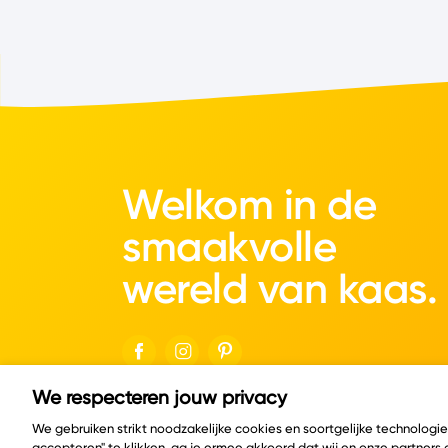
Welkom in de
smaakvolle
wereld van kaas.
We respecteren jouw privacy
© Copyright 2026 Velder
We gebruiken strikt noodzakelijke cookies en soortgelijke technologi
accepteren" te klikken, ga je ermee akkoord dat wij en onze partners