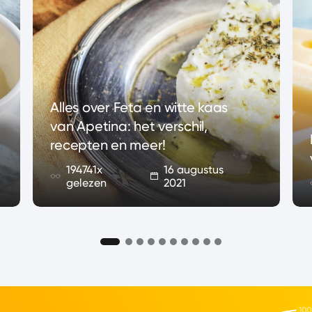
Alles over Feta en witte kaas
van Apetina: het verschil,
recepten en meer!
194741x
16 augustus
gelezen
2021