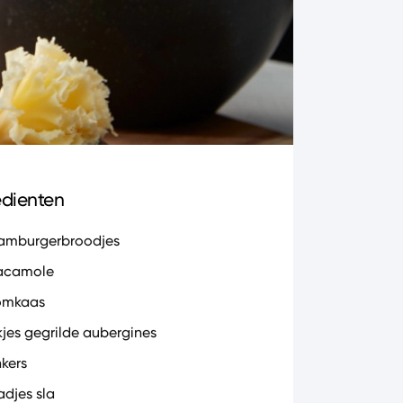
edienten
amburgerbroodjes
acamole
omkaas
kjes gegrilde aubergines
nkers
adjes sla