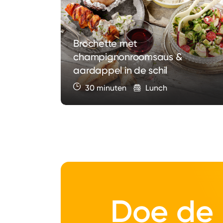
Brochette met
champignonroomsaus &
kaas
aardappel in de schil
30 minuten
Lunch
Doe de