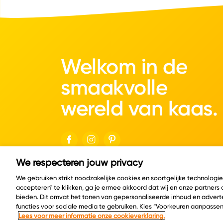
Welkom in de
smaakvolle
wereld van kaas.
We respecteren jouw privacy
© Copyright 2026 Velder
We gebruiken strikt noodzakelijke cookies en soortgelijke technologi
accepteren" te klikken, ga je ermee akkoord dat wij en onze partners
bieden. Dit omvat het tonen van gepersonaliseerde inhoud en adverte
functies voor sociale media te gebruiken. Kies “Voorkeuren aanpassen
Lees voor meer informatie onze cookieverklaring.
Cookie policy
Privacy policy
Cookie instelling