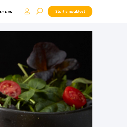
er ons
Start smaaktest