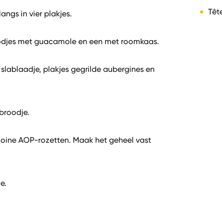
Têt
ngs in vier plakjes.
odjes met guacamole en een met roomkaas.
slablaadje, plakjes gegrilde aubergines en
broodje.
oine AOP-rozetten. Maak het geheel vast
e.