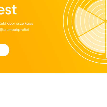
est
eld door onze kaas
lijke smaakprofiel