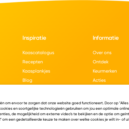
Inspiratie
Informatie
Kaascatalogus
Over ons
Recepten
Ontdek
Kaasplankjes
Keurmerken
Blog
Acties
Kaasweetjes
Veelgestelde vra
Contact
eën om ervoor te zorgen dat onze website goed functioneert. Door op "Alles
 cookies en soortgelijke technologieën gebruiken om jou een optimale online
nties, de mogelijkheid om externe video’s te bekijken en de optie om geï
” om een gedetailleerde keuze te maken over welke cookies je wilt in- of u
en
Algemene voorwaarden