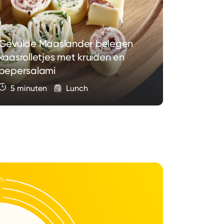
Gevulde Maaslander belegen
kaasrolletjes met kruiden en
pepersalami
Poké Bow
5 minuten
Lunch
20 min