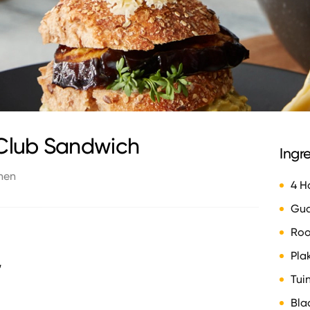
Club Sandwich
Ingr
nen
4 H
Gu
Ro
Pla
”
Tui
Bla