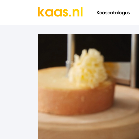
661
Kaascatalogus