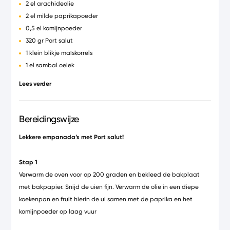
2 el arachideolie
2 el milde paprikapoeder
0,5 el komijnpoeder
320 gr Port salut
1 klein blikje maïskorrels
1 el sambal oelek
1 pakje diepvriesdeeg voor hartige taart
Lees verder
1 ei
3 tomaten
2 bosuitjes
Bereidingswijze
1 citroen
Lekkere empanada’s met Port salut!
olijfolie
verse koriander
Stap 1
Verwarm de oven voor op 200 graden en bekleed de bakplaat
met bakpapier. Snijd de uien fijn. Verwarm de olie in een diepe
koekenpan en fruit hierin de ui samen met de paprika en het
komijnpoeder op laag vuur