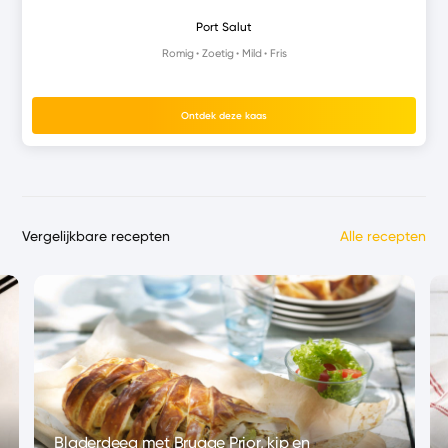
Port Salut
Romig
Zoetig
Mild
Fris
Ontdek deze kaas
Vergelijkbare recepten
Alle recepten
Bladerdeeg met Brugge Prior, kip en