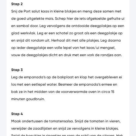
Stap 2
Snij de Port salut kaas in kleine blokjes en meng deze samen met
de goed uitgelekte mais. Schep hier de iets afgekoelde gefruite ui
en sambal door. Leg vervolgens de ontdooide deegplakjes op een
glad werkvlak. Leg er een schotel zo groot als een deegplakje op
en snijd dit rondom uit. Herhaal dit met alle plakjes. Leg daarna
op ieder deegplakje een volle lepel van het kaas/ui mengsel,
vouw de deegplakjes dicht en druk met een vork de randjes aan.
Stap 3
Leg de empanada’s op de bakplaat en klop het overgebleven ei
los met een eetlepel water. Besmeer de empanada’s ermee en
bak ze in het midden van de voorverwarmde oven in circa 15
minuten goudbruin.
Stap 4
Maak ondertussen de tomatensalsa. Snijd de tomaten in vieren,
verwijder de zaadlijsten en snijd ze vervolgens in kleine blokjes.
Snijd de bosuitjes in ringetjes en rasp de schil van de citroen. Hak