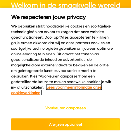
Welkom in de smaakvolle wereld
van kaas.
We respecteren jouw privacy
We gebruiken strikt noodzakelijke cookies en soortgelijke
technologieën om ervoor te zorgen dat onze website
goed functioneert. Door op "Alles accepteren" te klikken,
ga je ermee akkoord dat wij en onze partners cookies en
© Copyright 2026 Velder
soortgelijke technologieën gebruiken om jou een optimale
online ervaring te bieden. Dit omvat het tonen van
gepersonaliseerde inhoud en advertenties, de
mogelijkheid om externe video’s te bekijken en de optie
Inspiratie
Informatie
om geïntegreerde functies voor sociale media te
Kaascatalogus
Over ons
gebruiken. Kies “Voorkeuren aanpassen” om een
gedetailleerde keuze te maken over welke cookies je wilt
Recepten
Ontdek
in- of uitschakelen.
Lees voor meer informatie onze
Kaasplankjes
Keurmerken
cookieverklaring.
Blog
Acties
Kaasweetjes
Veelgestelde vragen
Voorkeuren aanpassen
Contact
Afwijzen optioneel