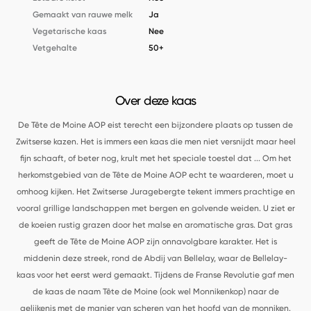
Gemaakt van rauwe melk
Ja
Vegetarische kaas
Nee
Vetgehalte
50+
Over deze kaas
De Tête de Moine AOP eist terecht een bijzondere plaats op tussen de
Zwitserse kazen. Het is immers een kaas die men niet versnijdt maar heel
fijn schaaft, of beter nog, krult met het speciale toestel dat
...
Om het
herkomstgebied van de Tête de Moine AOP echt te waarderen, moet u
omhoog kijken. Het Zwitserse Juragebergte tekent immers prachtige en
vooral grillige landschappen met bergen en golvende weiden. U ziet er
de koeien rustig grazen door het malse en aromatische gras. Dat gras
geeft de Tête de Moine AOP zijn onnavolgbare karakter. Het is
middenin deze streek, rond de Abdij van Bellelay, waar de Bellelay-
kaas voor het eerst werd gemaakt. Tijdens de Franse Revolutie gaf men
de kaas de naam Tête de Moine (ook wel Monnikenkop) naar de
gelijkenis met de manier van scheren van het hoofd van de monniken.