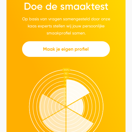
Doe de smaaktest
Op basis van vragen samengesteld door onze
kaas experts stellen wij jouw persoonlijke
smaakprofiel samen.
Maak je eigen profiel