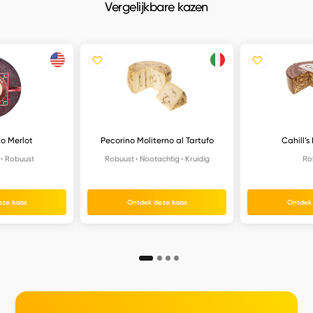
Vergelijkbare kazen
no Merlot
Pecorino Moliterno al Tartufo
Cahill’s 
Robuust
Robuust
Nootachtig
Kruidig
Ro
eze kaas
Ontdek deze kaas
Ontdek