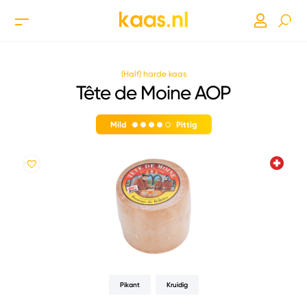
(Half) harde kaas
Tête de Moine AOP
Mild
Pittig
Pikant
Kruidig