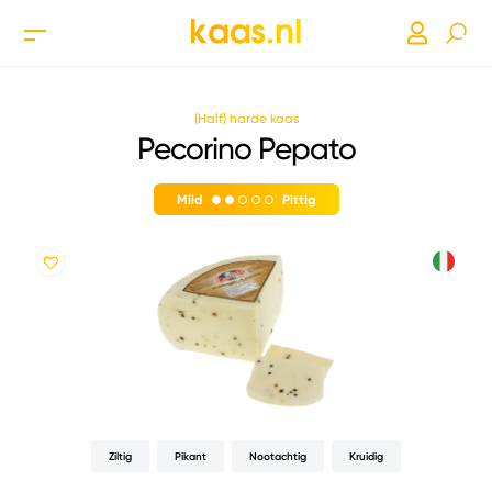
(Half) harde kaas
Pecorino Pepato
Mild
Pittig
Ziltig
Pikant
Nootachtig
Kruidig