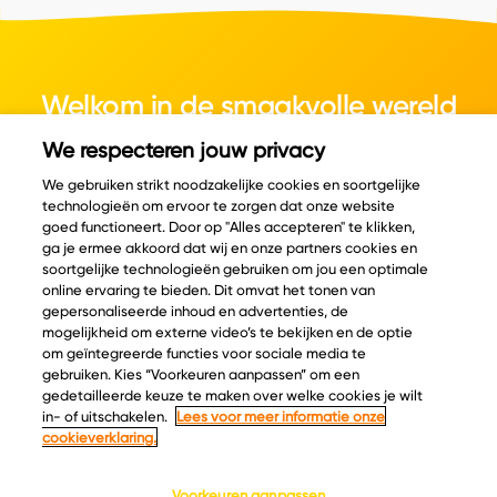
Welkom in de smaakvolle wereld
van kaas.
We respecteren jouw privacy
We gebruiken strikt noodzakelijke cookies en soortgelijke
technologieën om ervoor te zorgen dat onze website
goed functioneert. Door op "Alles accepteren" te klikken,
ga je ermee akkoord dat wij en onze partners cookies en
© Copyright 2026 Velder
soortgelijke technologieën gebruiken om jou een optimale
online ervaring te bieden. Dit omvat het tonen van
gepersonaliseerde inhoud en advertenties, de
mogelijkheid om externe video’s te bekijken en de optie
Inspiratie
Informatie
om geïntegreerde functies voor sociale media te
Kaascatalogus
Over ons
gebruiken. Kies “Voorkeuren aanpassen” om een
gedetailleerde keuze te maken over welke cookies je wilt
Recepten
Ontdek
in- of uitschakelen.
Lees voor meer informatie onze
Kaasplankjes
Keurmerken
cookieverklaring.
Blog
Acties
Kaasweetjes
Veelgestelde vragen
Voorkeuren aanpassen