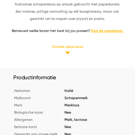
Italiaanse schapenkaas op smaak gebracht met peperkorrels.
Een intense, pittige aanvulling op elk kaasplateau, maar ook
geschikt om te raspen over pizza’s en pasta.
Benieuwd welke kazen het best bij jou passen?
Doe de smaaktest.
Ontdek deze kaas
Productinformatie
Herkomst
Italië
Melksoort
Schapenmelk
Merk
Merkloos
Biologische kaas
Nee
Allergenen
Melk, lactose
Eetbare korst
Nee
Gemaakt van rauwe melk
Nee