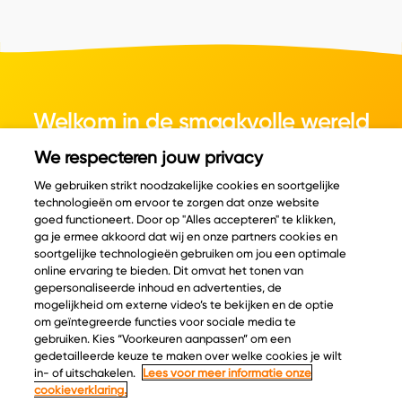
Welkom in de smaakvolle wereld
van kaas.
We respecteren jouw privacy
We gebruiken strikt noodzakelijke cookies en soortgelijke
technologieën om ervoor te zorgen dat onze website
goed functioneert. Door op "Alles accepteren" te klikken,
ga je ermee akkoord dat wij en onze partners cookies en
© Copyright 2026 Velder
soortgelijke technologieën gebruiken om jou een optimale
online ervaring te bieden. Dit omvat het tonen van
gepersonaliseerde inhoud en advertenties, de
mogelijkheid om externe video’s te bekijken en de optie
Inspiratie
Informatie
om geïntegreerde functies voor sociale media te
Kaascatalogus
Over ons
gebruiken. Kies “Voorkeuren aanpassen” om een
gedetailleerde keuze te maken over welke cookies je wilt
Recepten
Ontdek
in- of uitschakelen.
Lees voor meer informatie onze
Kaasplankjes
Keurmerken
cookieverklaring.
Blog
Acties