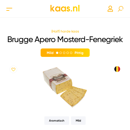
(Half) harde kaas
Brugge Apero Mosterd-Fenegriek
Mild
Pittig
Aromatisch
Mild