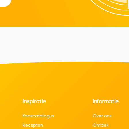
Inspiratie
Informatie
Kaascatalogus
Over ons
Recepten
Ontdek