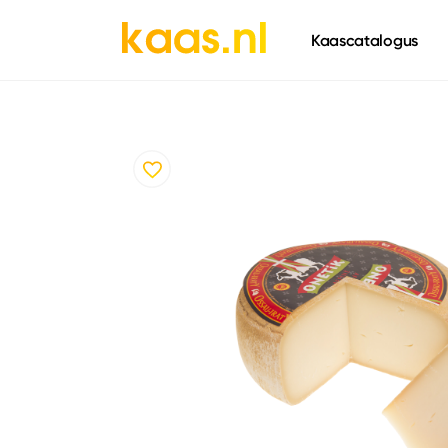
661
Kaascatalogus