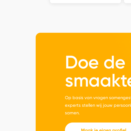
Doe de
smaakt
Op basis van vragen samengest
experts stellen wij jouw persoon
samen.
Maak je eigen profiel