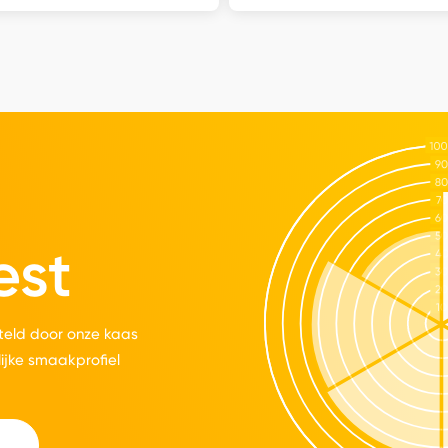
est
eld door onze kaas
lijke smaakprofiel