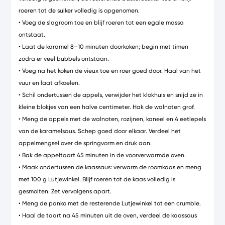
roeren tot de suiker volledig is opgenomen.
• Voeg de slagroom toe en blijf roeren tot een egale massa
ontstaat.
• Laat de karamel 8–10 minuten doorkoken; begin met timen
zodra er veel bubbels ontstaan.
• Voeg na het koken de vieux toe en roer goed door. Haal van het
vuur en laat afkoelen.
• Schil ondertussen de appels, verwijder het klokhuis en snijd ze in
kleine blokjes van een halve centimeter. Hak de walnoten grof.
• Meng de appels met de walnoten, rozijnen, kaneel en 4 eetlepels
van de karamelsaus. Schep goed door elkaar. Verdeel het
appelmengsel over de springvorm en druk aan.
• Bak de appeltaart 45 minuten in de voorverwarmde oven.
• Maak ondertussen de kaassaus: verwarm de roomkaas en meng
met 100 g Lutjewinkel. Blijf roeren tot de kaas volledig is
gesmolten. Zet vervolgens apart.
• Meng de panko met de resterende Lutjewinkel tot een crumble.
• Haal de taart na 45 minuten uit de oven, verdeel de kaassaus