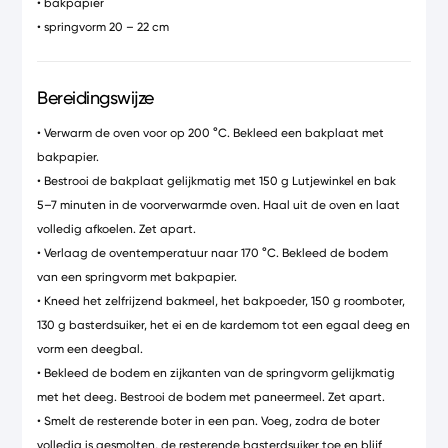
• bakpapier
• springvorm 20 – 22 cm
Bereidingswijze
• Verwarm de oven voor op 200 °C. Bekleed een bakplaat met
bakpapier.
• Bestrooi de bakplaat gelijkmatig met 150 g Lutjewinkel en bak
5–7 minuten in de voorverwarmde oven. Haal uit de oven en laat
volledig afkoelen. Zet apart.
• Verlaag de oventemperatuur naar 170 °C. Bekleed de bodem
van een springvorm met bakpapier.
• Kneed het zelfrijzend bakmeel, het bakpoeder, 150 g roomboter,
130 g basterdsuiker, het ei en de kardemom tot een egaal deeg en
vorm een deegbal.
• Bekleed de bodem en zijkanten van de springvorm gelijkmatig
met het deeg. Bestrooi de bodem met paneermeel. Zet apart.
• Smelt de resterende boter in een pan. Voeg, zodra de boter
volledig is gesmolten, de resterende basterdsuiker toe en blijf