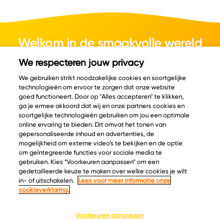
Welkom in de smaakvolle wereld
van kaas.
We respecteren jouw privacy
We gebruiken strikt noodzakelijke cookies en soortgelijke
technologieën om ervoor te zorgen dat onze website
goed functioneert. Door op "Alles accepteren" te klikken,
ga je ermee akkoord dat wij en onze partners cookies en
© Copyright 2026 Velder
soortgelijke technologieën gebruiken om jou een optimale
online ervaring te bieden. Dit omvat het tonen van
gepersonaliseerde inhoud en advertenties, de
mogelijkheid om externe video’s te bekijken en de optie
Inspiratie
Informatie
om geïntegreerde functies voor sociale media te
Kaascatalogus
Over ons
gebruiken. Kies “Voorkeuren aanpassen” om een
gedetailleerde keuze te maken over welke cookies je wilt
Recepten
Ontdek
in- of uitschakelen.
Lees voor meer informatie onze
Kaasplankjes
Keurmerken
cookieverklaring.
Blog
Acties
Kaasweetjes
Veelgestelde vragen
Voorkeuren aanpassen
Contact