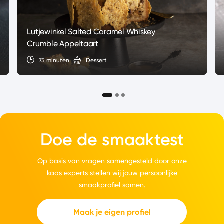
Lutjewinkel Salted Caramel Whiskey
Crumble Appeltaart
75 minuten
Dessert
Doe de smaaktest
Op basis van vragen samengesteld door onze
kaas experts stellen wij jouw persoonlijke
smaakprofiel samen.
Maak je eigen profiel