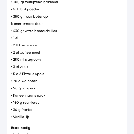
• 300 gr zelfrijzend bakmeel
• ½ tl bakpoeder
• 380 gr roomboter op
kamertemperatuur
• 430 gr witte basterdsuiker
• 1 ei
• 2 tl kardemom
• 2 el paneermeel
• 250 ml slagroom
• 3 el vieux
• 5 à 6 Elstar appels
• 70 g walnoten
• 50 g rozijnen
• Kaneel naar smaak
• 150 g roomkaas
• 30 g Panko
• Vanille-ijs
Extra nodig: