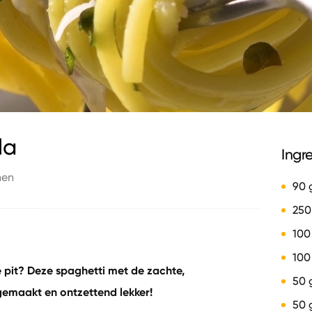
la
Ingr
nen
90 
250
100
100
e pit? Deze spaghetti met de zachte,
50 
gemaakt en ontzettend lekker!
50 