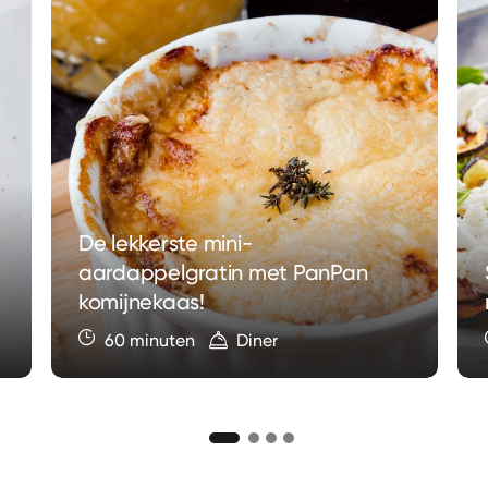
De lekkerste mini-
aardappelgratin met PanPan
komijnekaas!
60 minuten
Diner