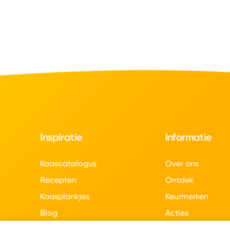
Inspiratie
Informatie
Kaascatalogus
Over ons
Recepten
Ontdek
Kaasplankjes
Keurmerken
Blog
Acties
Kaasweetjes
Veelgestelde vra