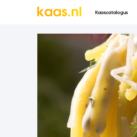
661
Kaascatalogus