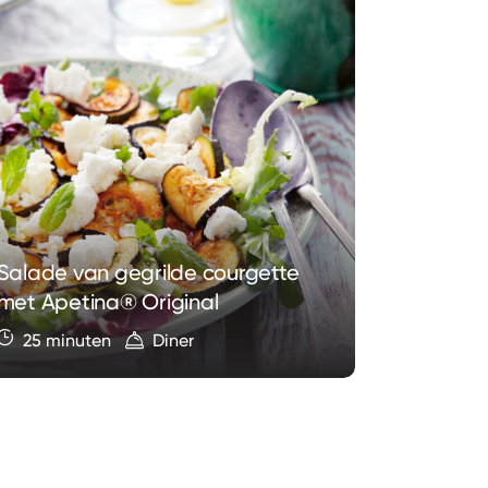
Salade van gegrilde courgette
Varkensh
met Apetina® Original
spek en 
25 minuten
Diner
45 min