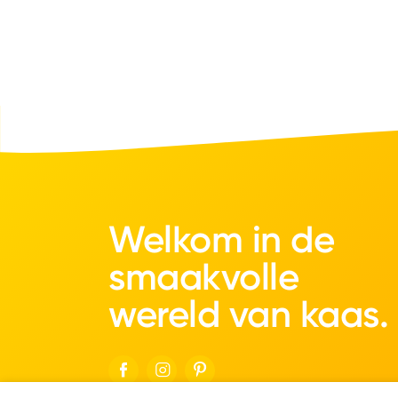
Welkom in de
smaakvolle
wereld van kaas.