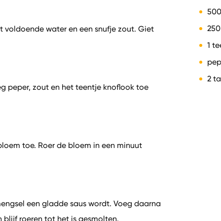
500
250
t voldoende water en een snufje zout. Giet
1 t
pep
2 t
g peper, zout en het teentje knoflook toe
bloem toe. Roer de bloem in een minuut
 mengsel een gladde saus wordt. Voeg daarna
lijf roeren tot het is gesmolten.