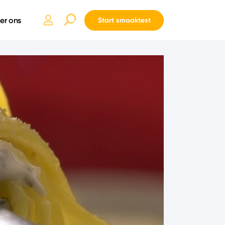
er ons
Start smaaktest