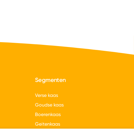
Segmenten
Verse kaas
Goudse kaas
Boerenkaas
Geitenkaas
gen
Hollandse kazen