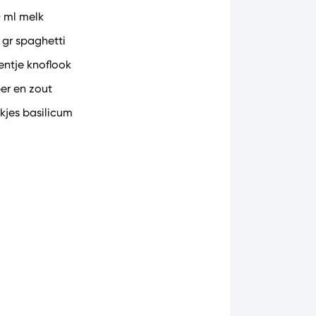
 ml melk
 gr spaghetti
eentje knoflook
er en zout
akjes basilicum