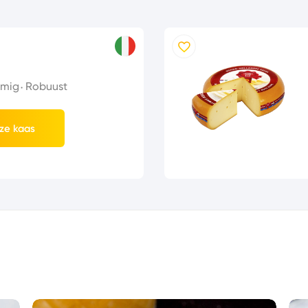
mig
Robuust
ze kaas