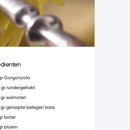
edienten
gr Gorgonzola
 gr rundergehakt
 gr walnoten
 gr geraspte belegen kaas
gr boter
gr bloem