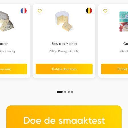
baron
Bleu des Moines
Go
ig
Kruidig
Ziltig
Romig
Kruidig
Pikan
eze kaas
Ontdek deze kaas
Ontdek
Doe de smaaktest