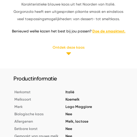
Karakteristieke blauwe kaas uit het Noorden van Italië.
Gorgonzola heeft een uitgesproken pikante smaak en eindeloos
veel toepassingsmogelijkheden: van dessert- tot smeltkaas.
Benieuwd welke kazen het best bij jou passen?
Doe de smaaktest.
Ontdek deze kaas
Productinformatie
Herkomst
Italië
Melksoort
Koemelk
Merk
Lago Maggiore
Biologische kaas
Nee
Allergenen
Melk, lactose
Eetbare korst
Nee
Gemaakt van rauwe melk
Nee