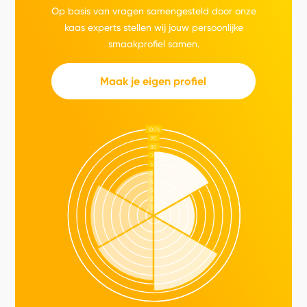
Op basis van vragen samengesteld door onze
kaas experts stellen wij jouw persoonlijke
smaakprofiel samen.
Maak je eigen profiel