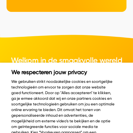
Welkom in de smaakvolle wereld
van kaas.
We respecteren jouw privacy
We gebruiken strikt noodzakelijke cookies en soortgelijke
technologieën om ervoor te zorgen dat onze website
goed functioneert. Door op "Alles accepteren" te klikken,
ga je ermee akkoord dat wij en onze partners cookies en
© Copyright 2026 Velder
soortgelijke technologieën gebruiken om jou een optimale
online ervaring te bieden. Dit omvat het tonen van
gepersonaliseerde inhoud en advertenties, de
mogelijkheid om externe video’s te bekijken en de optie
Inspiratie
Informatie
om geïntegreerde functies voor sociale media te
Kaascatalogus
Over ons
gebruiken. Kies “Voorkeuren aanpassen” om een