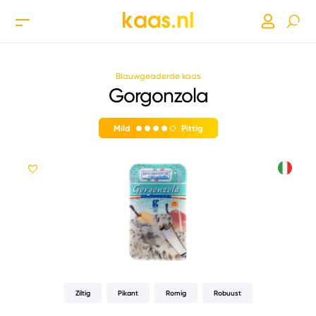
Blauwgeaderde kaas
Gorgonzola
Mild
Pittig
Ziltig
Pikant
Romig
Robuust