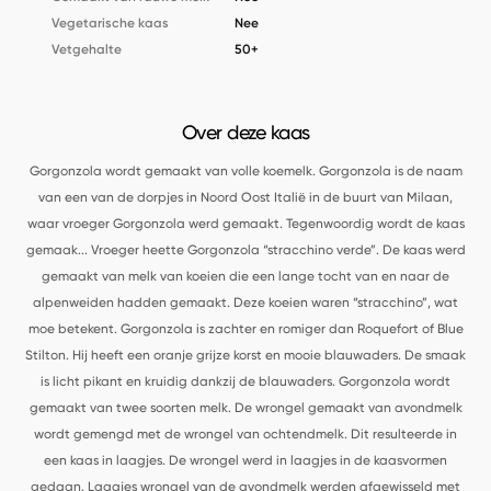
Vegetarische kaas
Nee
Vetgehalte
50+
Over deze kaas
Gorgonzola wordt gemaakt van volle koemelk. Gorgonzola is de naam
van een van de dorpjes in Noord Oost Italië in de buurt van Milaan,
waar vroeger Gorgonzola werd gemaakt. Tegenwoordig wordt de kaas
gemaak
...
Vroeger heette Gorgonzola “stracchino verde”. De kaas werd
gemaakt van melk van koeien die een lange tocht van en naar de
alpenweiden hadden gemaakt. Deze koeien waren “stracchino”, wat
moe betekent. Gorgonzola is zachter en romiger dan Roquefort of Blue
Stilton. Hij heeft een oranje grijze korst en mooie blauwaders. De smaak
is licht pikant en kruidig dankzij de blauwaders.
Gorgonzola wordt
gemaakt van twee soorten melk. De wrongel gemaakt van avondmelk
wordt gemengd met de wrongel van ochtendmelk. Dit resulteerde in
een kaas in laagjes. De wrongel werd in laagjes in de kaasvormen
gedaan. Laagjes wrongel van de avondmelk werden afgewisseld met