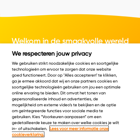
Welkom in de smaakvolle wereld
van kaas.
We respecteren jouw privacy
We gebruiken strikt noodzakelijke cookies en soortgelijke
technologieën om ervoor te zorgen dat onze website
goed functioneert. Door op "Alles accepteren" te klikken,
ga je ermee akkoord dat wij en onze partners cookies en
© Copyright 2026 Velder
soortgelijke technologieën gebruiken om jou een optimale
online ervaring te bieden. Dit omvat het tonen van
gepersonaliseerde inhoud en advertenties, de
mogelijkheid om externe video’s te bekijken en de optie
Inspiratie
Informatie
om geïntegreerde functies voor sociale media te
Kaascatalogus
Over ons
gebruiken. Kies “Voorkeuren aanpassen” om een
gedetailleerde keuze te maken over welke cookies je wilt
Recepten
Ontdek
in- of uitschakelen.
Lees voor meer informatie onze
Kaasplankjes
Keurmerken
cookieverklaring.
Blog
Acties