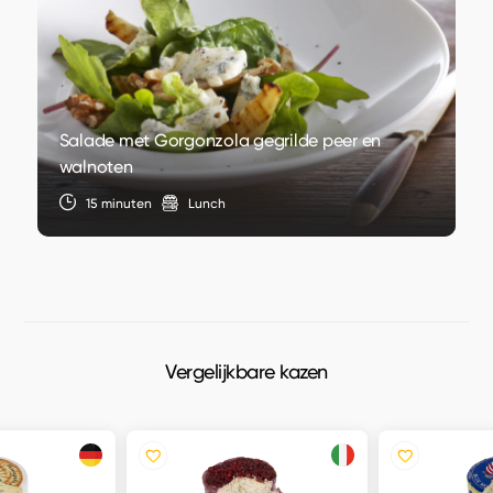
Salade met Gorgonzola gegrilde peer en
walnoten
15 minuten
Lunch
Vergelijkbare kazen