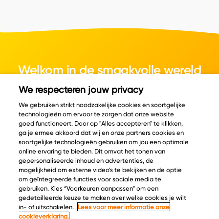
Welkom in de smaakvolle wereld
van kaas.
We respecteren jouw privacy
We gebruiken strikt noodzakelijke cookies en soortgelijke
technologieën om ervoor te zorgen dat onze website
goed functioneert. Door op "Alles accepteren" te klikken,
ga je ermee akkoord dat wij en onze partners cookies en
© Copyright 2026 Velder
soortgelijke technologieën gebruiken om jou een optimale
online ervaring te bieden. Dit omvat het tonen van
gepersonaliseerde inhoud en advertenties, de
mogelijkheid om externe video’s te bekijken en de optie
Inspiratie
Informatie
om geïntegreerde functies voor sociale media te
Kaascatalogus
Over ons
gebruiken. Kies “Voorkeuren aanpassen” om een
gedetailleerde keuze te maken over welke cookies je wilt
Recepten
Ontdek
in- of uitschakelen.
Lees voor meer informatie onze
Kaasplankjes
Keurmerken
cookieverklaring.