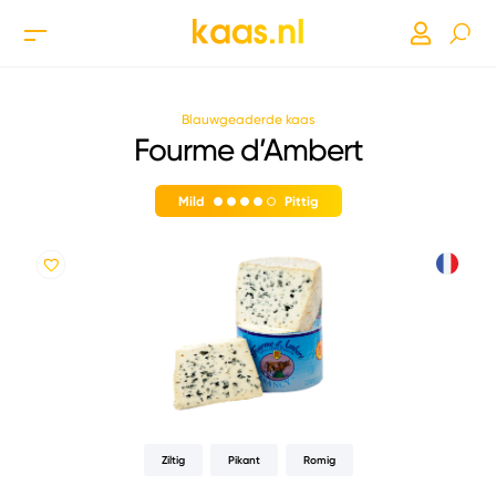
Blauwgeaderde kaas
Fourme d’Ambert
Mild
Pittig
Ziltig
Pikant
Romig