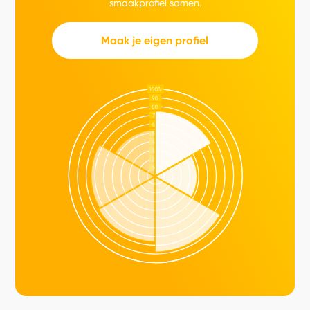
smaakprofiel samen.
Maak je eigen profiel