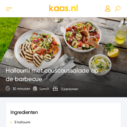
Halloumi met couscoussalade op
de barbecue
30 minuten
Lunch
3 personen
Ingredienten
3 halloumi