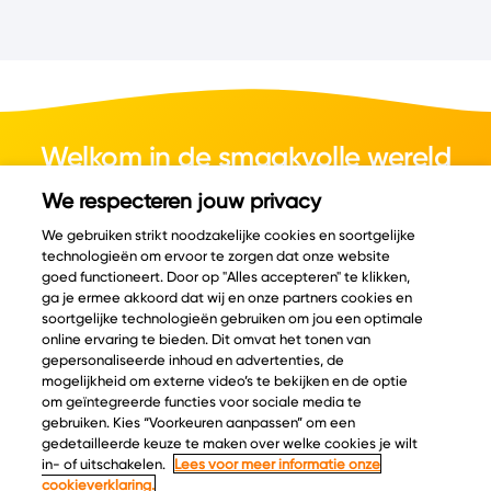
Welkom in de smaakvolle wereld
van kaas.
We respecteren jouw privacy
We gebruiken strikt noodzakelijke cookies en soortgelijke
technologieën om ervoor te zorgen dat onze website
goed functioneert. Door op "Alles accepteren" te klikken,
ga je ermee akkoord dat wij en onze partners cookies en
© Copyright 2026 Velder
soortgelijke technologieën gebruiken om jou een optimale
online ervaring te bieden. Dit omvat het tonen van
gepersonaliseerde inhoud en advertenties, de
mogelijkheid om externe video’s te bekijken en de optie
Inspiratie
Informatie
om geïntegreerde functies voor sociale media te
Kaascatalogus
Over ons
gebruiken. Kies “Voorkeuren aanpassen” om een
gedetailleerde keuze te maken over welke cookies je wilt
Recepten
Ontdek
in- of uitschakelen.
Lees voor meer informatie onze
Kaasplankjes
Keurmerken
cookieverklaring.