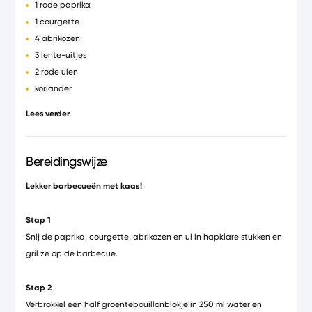
1 rode paprika
1 courgette
4 abrikozen
3 lente-uitjes
2 rode uien
koriander
250g couscous
Lees verder
1/2 blokje groentebouillon
250ml water
munt
Bereidingswijze
handvol witte rozijnen
Lekker barbecueën met kaas!
olijfolie & citroensap
peper en zout
Stap 1
Snij de paprika, courgette, abrikozen en ui in hapklare stukken en
gril ze op de barbecue.
Stap 2
Verbrokkel een half groentebouillonblokje in 250 ml water en