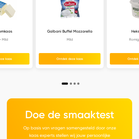
omkaas
Galbani Buffel Mozzarella
Heks
Mild
Mild
Romig
eze kaas
Ontdek deze kaas
Ontdek
Doe de smaaktest
Op basis van vragen samengesteld door onze
kaas experts stellen wij jouw persoonlijke