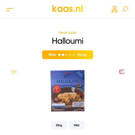
Verse kaas
Halloumi
Mild
Pittig
Ziltig
Mild