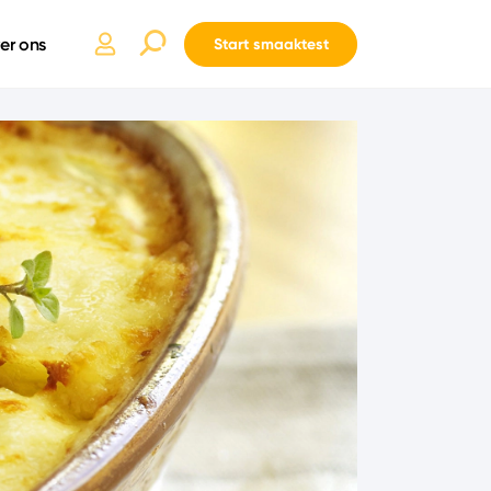
er ons
Start smaaktest