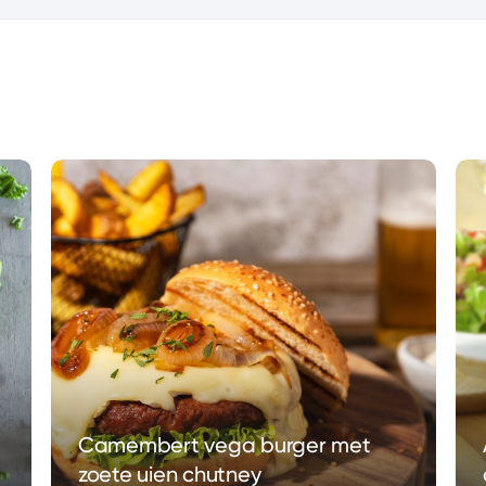
Camembert vega burger met
zoete uien chutney