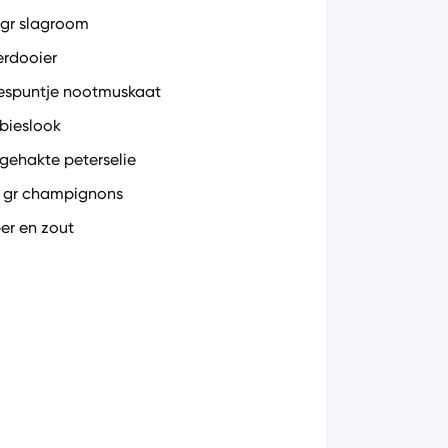
 gr slagroom
ierdooier
espuntje nootmuskaat
 bieslook
l gehakte peterselie
 gr champignons
er en zout