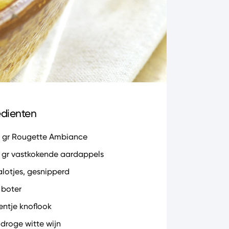
edienten
 gr Rougette Ambiance
 gr vastkokende aardappels
jalotjes, gesnipperd
 boter
eentje knoflook
 droge witte wijn