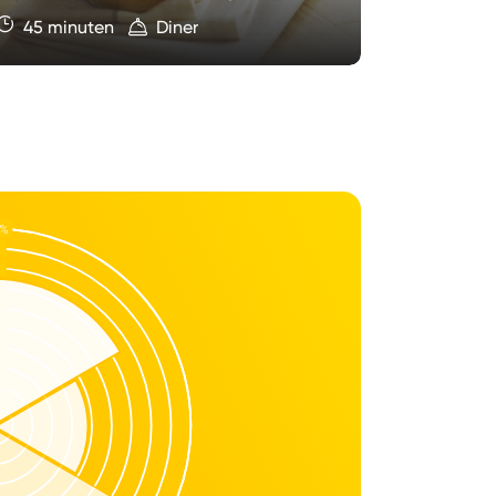
45 minuten
Diner
60 min