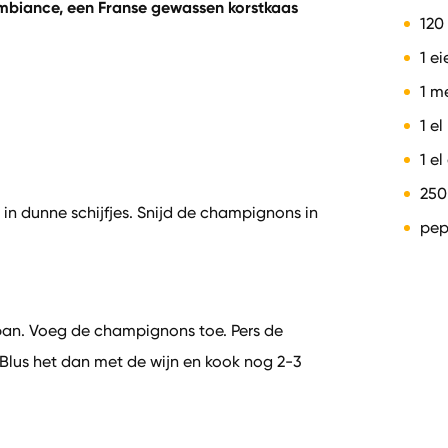
mbiance, een Franse gewassen korstkaas
120
1 e
1 m
1 el
1 e
250
 in dunne schijfjes. Snijd de champignons in
pep
n pan. Voeg de champignons toe. Pers de
Blus het dan met de wijn en kook nog 2-3