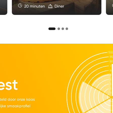
20 minuten
Diner
est
eld door onze kaas
lijke smaakprofiel