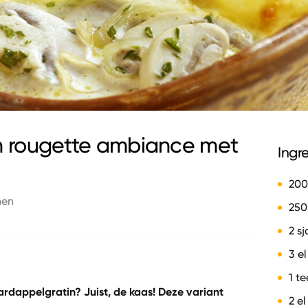
n rougette ambiance met
Ingr
200
nen
250
2 s
3 el
1 t
ardappelgratin? Juist, de kaas! Deze variant
2 el