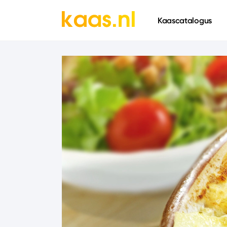
661
Kaascatalogus