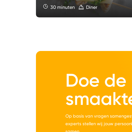
30 minuten
Diner
Doe de
smaakt
Op basis van vragen samengest
experts stellen wij jouw persoon
samen.