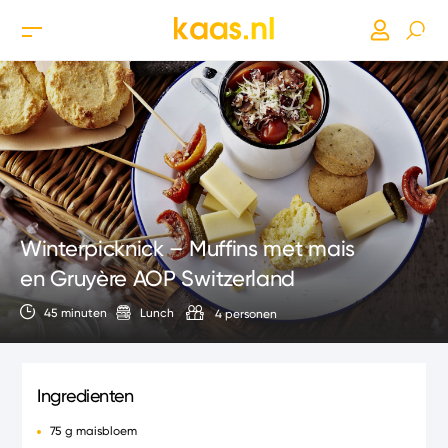
Winterpicknick – Muffins met mais
en Gruyère AOP Switzerland
45 minuten
Lunch
4 personen
Ingredienten
75 g maisbloem