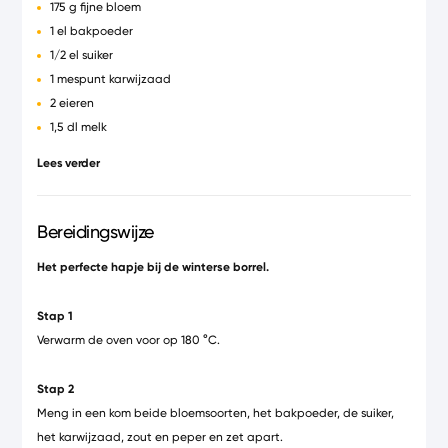
175 g fijne bloem
1 el bakpoeder
1/2 el suiker
1 mespunt karwijzaad
2 eieren
1,5 dl melk
125 g gezouten boter, op kamertemperatuur + 1 el voor de
Lees verder
muffinvormen
200 g Gruyère AOP Switzerland, geraspt
Bereidingswijze
Het perfecte hapje bij de winterse borrel.
Stap 1
Verwarm de oven voor op 180 °C.
Stap 2
Meng in een kom beide bloemsoorten, het bakpoeder, de suiker,
het karwijzaad, zout en peper en zet apart.