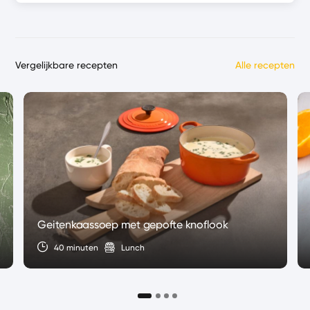
Vergelijkbare recepten
Alle recepten
Geitenkaassoep met gepofte knoflook
40 minuten
Lunch