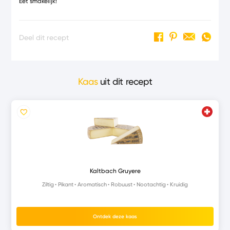
Eet smakelijk!
Deel dit recept
Kaas
uit dit recept
Kaltbach Gruyere
Ziltig
Pikant
Aromatisch
Robuust
Nootachtig
Kruidig
Ontdek deze kaas