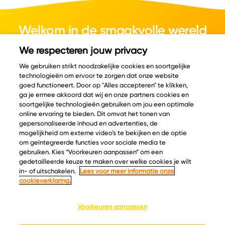
Welkom in de smaakvolle wereld
van kaas.
We respecteren jouw privacy
We gebruiken strikt noodzakelijke cookies en soortgelijke
technologieën om ervoor te zorgen dat onze website
goed functioneert. Door op "Alles accepteren" te klikken,
ga je ermee akkoord dat wij en onze partners cookies en
© Copyright 2026 Velder
soortgelijke technologieën gebruiken om jou een optimale
online ervaring te bieden. Dit omvat het tonen van
gepersonaliseerde inhoud en advertenties, de
mogelijkheid om externe video’s te bekijken en de optie
Inspiratie
Informatie
om geïntegreerde functies voor sociale media te
Kaascatalogus
Over ons
gebruiken. Kies “Voorkeuren aanpassen” om een
gedetailleerde keuze te maken over welke cookies je wilt
Recepten
Ontdek
in- of uitschakelen.
Lees voor meer informatie onze
Kaasplankjes
Keurmerken
cookieverklaring.
Blog
Acties
Kaasweetjes
Veelgestelde vragen
Voorkeuren aanpassen
Contact