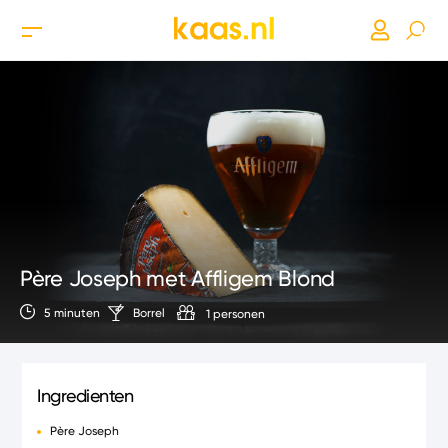
Père Joseph met Affligem Blond
5 minuten
Borrel
1 personen
Ingredienten
Père Joseph