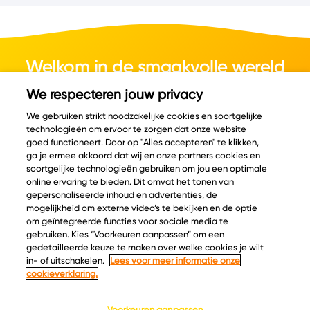
Welkom in de smaakvolle wereld
van kaas.
We respecteren jouw privacy
We gebruiken strikt noodzakelijke cookies en soortgelijke
technologieën om ervoor te zorgen dat onze website
goed functioneert. Door op "Alles accepteren" te klikken,
ga je ermee akkoord dat wij en onze partners cookies en
© Copyright 2026 Velder
soortgelijke technologieën gebruiken om jou een optimale
online ervaring te bieden. Dit omvat het tonen van
gepersonaliseerde inhoud en advertenties, de
mogelijkheid om externe video’s te bekijken en de optie
Inspiratie
Informatie
om geïntegreerde functies voor sociale media te
Kaascatalogus
Over ons
gebruiken. Kies “Voorkeuren aanpassen” om een
gedetailleerde keuze te maken over welke cookies je wilt
Recepten
Ontdek
in- of uitschakelen.
Lees voor meer informatie onze
Kaasplankjes
Keurmerken
cookieverklaring.
Blog
Acties
Kaasweetjes
Veelgestelde vragen
Voorkeuren aanpassen