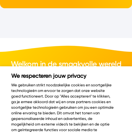
Welkom in de smaakvolle wereld
van kaas.
We respecteren jouw privacy
We gebruiken strikt noodzakelijke cookies en soortgelijke
technologieën om ervoor te zorgen dat onze website
goed functioneert. Door op "Alles accepteren" te klikken,
ga je ermee akkoord dat wij en onze partners cookies en
© Copyright 2026 Velder
soortgelijke technologieën gebruiken om jou een optimale
online ervaring te bieden. Dit omvat het tonen van
gepersonaliseerde inhoud en advertenties, de
mogelijkheid om externe video’s te bekijken en de optie
Inspiratie
Informatie
om geïntegreerde functies voor sociale media te