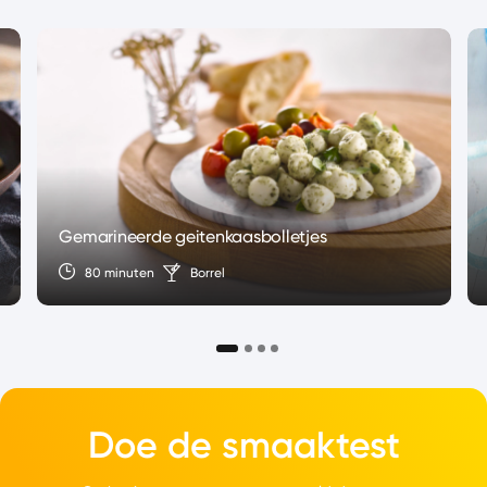
Gemarineerde geitenkaasbolletjes
80 minuten
Borrel
Doe de smaaktest