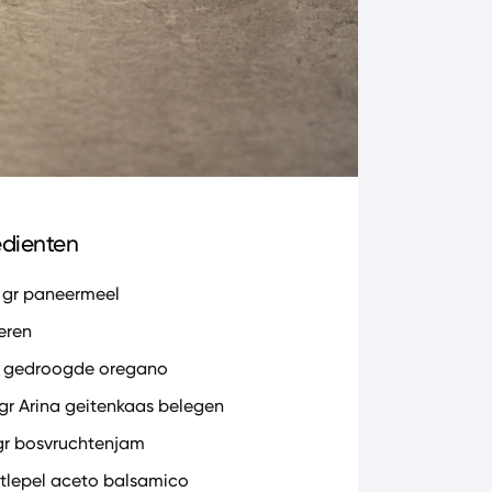
edienten
 gr paneermeel
ieren
r gedroogde oregano
 gr Arina geitenkaas belegen
gr bosvruchtenjam
etlepel aceto balsamico