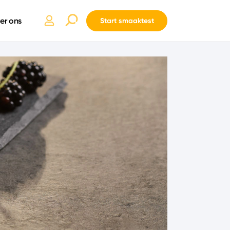
er ons
Start smaaktest