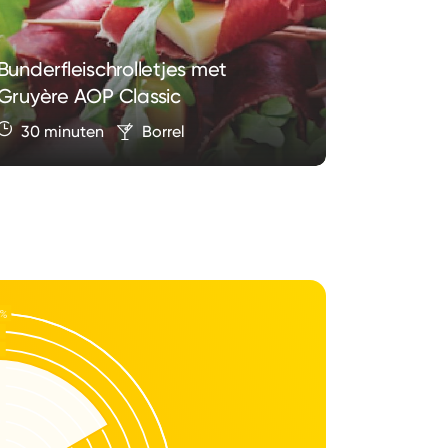
Bunderfleischrolletjes met
Gruyère AOP Classic
Courgett
30 minuten
Borrel
45 min