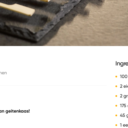
s
Ingr
nen
100
2 e
2 g
175
an geitenkaas!
45 
1 e