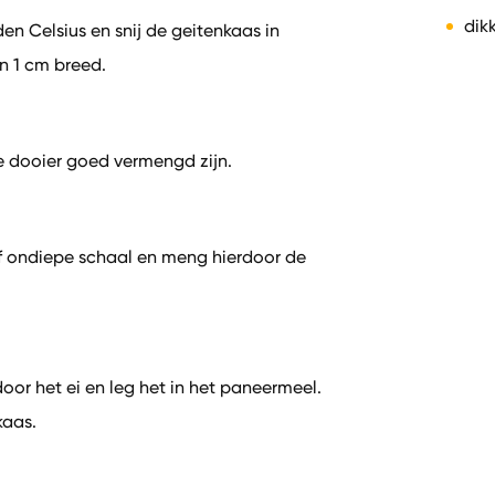
dik
en Celsius en snij de geitenkaas in
n 1 cm breed.
de dooier goed vermengd zijn.
f ondiepe schaal en meng hierdoor de
oor het ei en leg het in het paneermeel.
kaas.