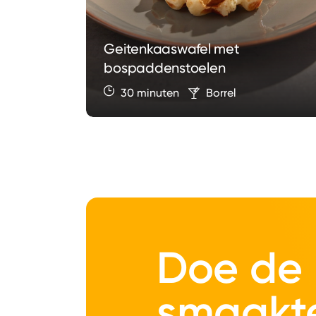
Geitenkaaswafel met
bospaddenstoelen
30 minuten
Borrel
Doe de
smaakt