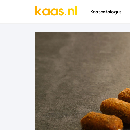
661
Kaascatalogus