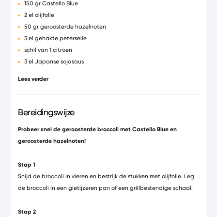
150 gr Castello Blue
2 el olijfolie
50 gr geroosterde hazelnoten
3 el gehakte peterselie
schil van 1 citroen
3 el Japanse sojasaus
100 ml olijfolie
Lees verder
2 el sesamzaadjes
Bereidingswijze
Probeer snel de geroosterde broccoli met Castello Blue en
geroosterde hazelnoten!
Stap 1
Snijd de broccoli in vieren en bestrijk de stukken met olijfolie. Leg
de broccoli in een gietijzeren pan of een grillbestendige schaal.
Stap 2