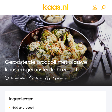
Geroosterde broccoli met blauwe
kaas en geroosterde hazelnoten
45 minuten
Diner
4 personen
Ingredienten
500 gr broccoli