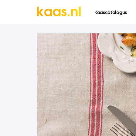
661
Kaascatalogus