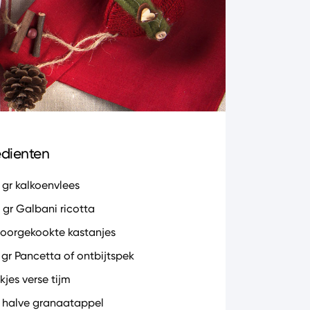
edienten
 gr kalkoenvlees
 gr Galbani ricotta
voorgekookte kastanjes
 gr Pancetta of ontbijtspek
kjes verse tijm
 halve granaatappel