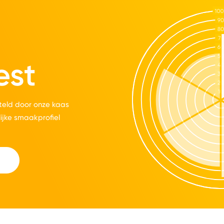
est
eld door onze kaas
lijke smaakprofiel