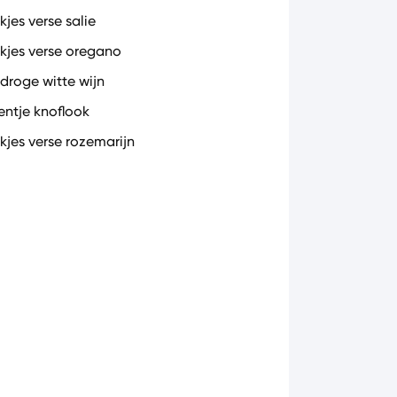
kjes verse salie
akjes verse oregano
 droge witte wijn
eentje knoflook
akjes verse rozemarijn