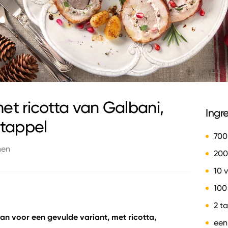
t ricotta van Galbani,
Ingr
atappel
700
nen
200
10 
100
2 ta
dan voor een gevulde variant, met ricotta,
een