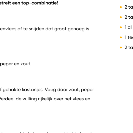
etreft een top-combinatie!
2 ta
2 t
1 dl
nvlees af te snijden dat groot genoeg is
1 t
2 t
 peper en zout.
f gehakte kastanjes. Voeg daar zout, peper
deel de vulling rijkelijk over het vlees en