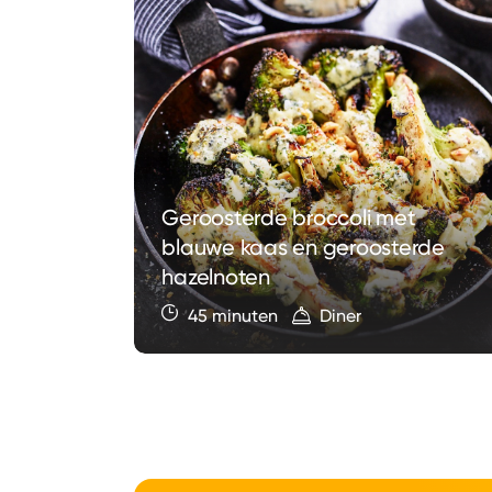
Geroosterde broccoli met
blauwe kaas en geroosterde
r
hazelnoten
45 minuten
Diner