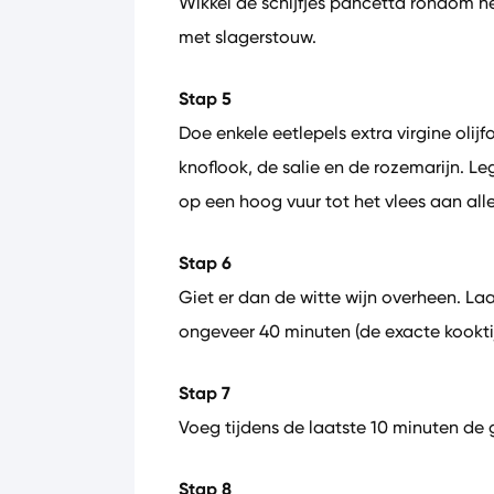
Wikkel de schijfjes pancetta rondom h
met slagerstouw.
Stap 5
Doe enkele eetlepels extra virgine olij
knoflook, de salie en de rozemarijn. L
op een hoog vuur tot het vlees aan all
Stap 6
Giet er dan de witte wijn overheen. L
ongeveer 40 minuten (de exacte kooktij
Stap 7
Voeg tijdens de laatste 10 minuten de 
Stap 8