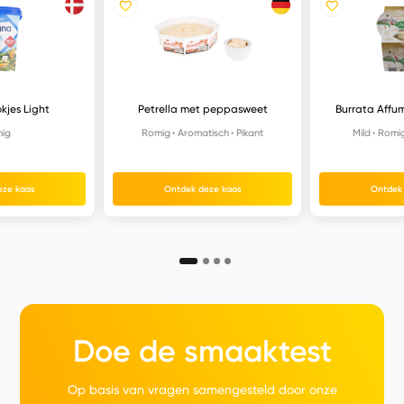
kjes Light
Petrella met peppasweet
Burrata Affum
ig
Romig
Aromatisch
Pikant
Mild
Romi
eze kaas
Ontdek deze kaas
Ontdek
Doe de smaaktest
Op basis van vragen samengesteld door onze