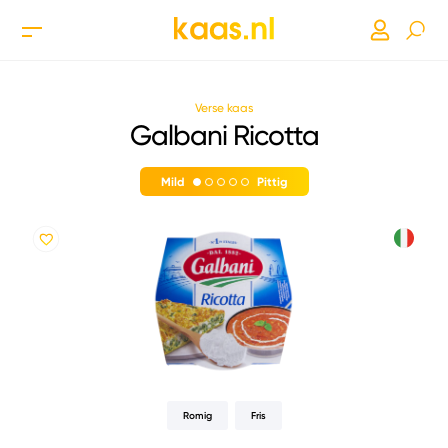
Verse kaas
Galbani Ricotta
Mild
Pittig
Romig
Fris