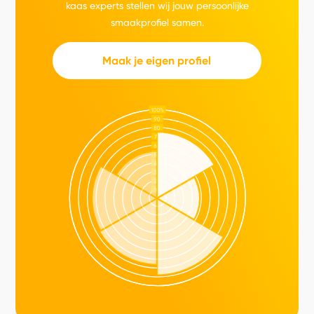
kaas experts stellen wij jouw persoonlijke
smaakprofiel samen.
Maak je eigen profiel