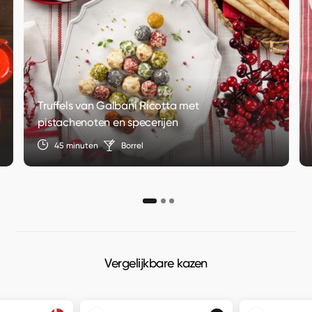
Truffels van Galbani Ricotta met
pistachenoten en specerijen
45 minuten
Borrel
Vergelijkbare kazen