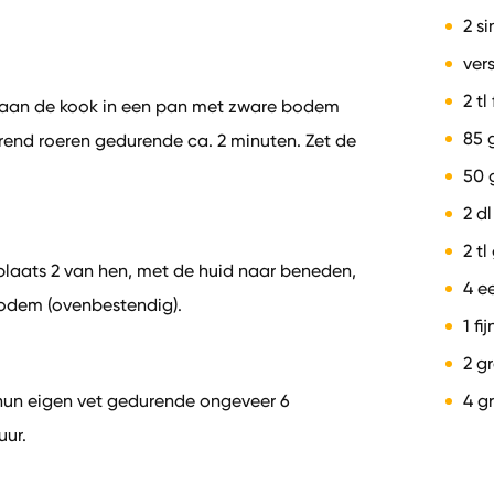
2 s
ver
2 t
ili aan de kook in een pan met zware bodem
85 g
rend roeren gedurende ca. 2 minuten. Zet de
50 
2 d
2 tl
plaats 2 van hen, met de huid naar beneden,
4 e
bodem (ovenbestendig).
1 fi
2 g
 hun eigen vet gedurende ongeveer 6
4 g
uur.