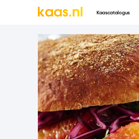
661
Kaascatalogus