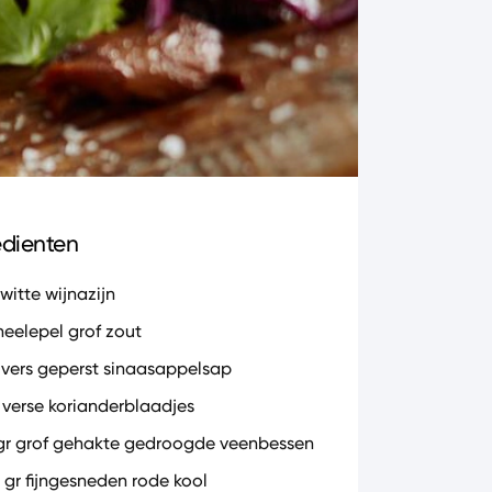
edienten
 witte wijnazijn
heelepel grof zout
l vers geperst sinaasappelsap
l verse korianderblaadjes
gr grof gehakte gedroogde veenbessen
 gr fijngesneden rode kool