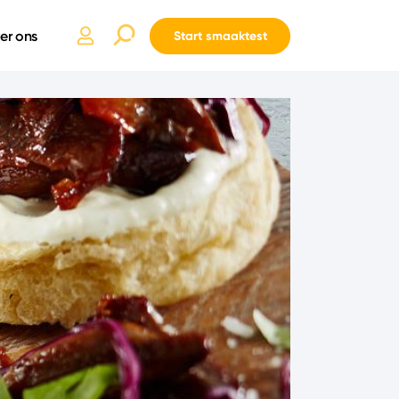
er ons
Start smaaktest