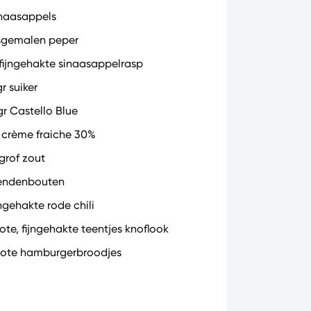
inaasappels
sgemalen peper
l fijngehakte sinaasappelrasp
r suiker
gr Castello Blue
l crème fraiche 30%
 grof zout
endenbouten
jngehakte rode chili
rote, fijngehakte teentjes knoflook
rote hamburgerbroodjes