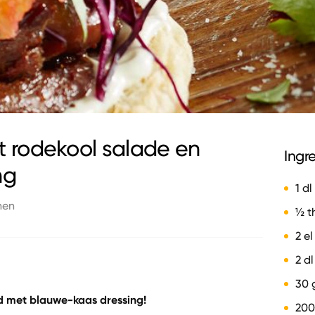
 rodekool salade en
Ingr
ng
1 dl
nen
½ t
2 e
2 d
30 
d met blauwe-kaas dressing!
200