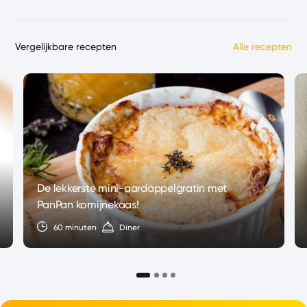
Vergelijkbare recepten
Alle recepten
De lekkerste mini-aardappelgratin met
PanPan komijnekaas!
60 minuten
Diner