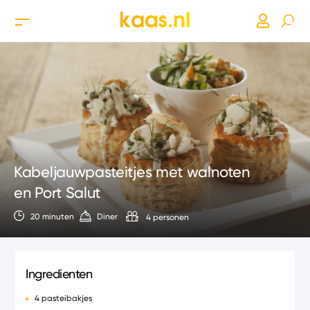
Kabeljauwpasteitjes met walnoten
en Port Salut
20 minuten
Diner
4 personen
Ingredienten
4 pasteibakjes