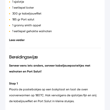
1 sjalotje
1 eetlepel boter
300 gr kabeljauwfilet
185 gr Port salut
1 granny smith appel
1 eetlepel gehakte walnoten
2 eetlepel dille
Lees verder
1 eetlepel bieslook
1 eetlepel kappertjes
2 eetlepels Boursin Cuisine
Bereidingswijze
Serveer eens iets anders, serveer kabeljauwpasteitjes met
walnoten en Port Salut!
Stap 1
Plaats de pasteibakjes op een bakplaat en laat de oven
voorverwarmen op 180?C. Hak vervolgens de sjalotjes fijn en snij
de kabeljauwfilet en Port Salut in kleine stukjes.