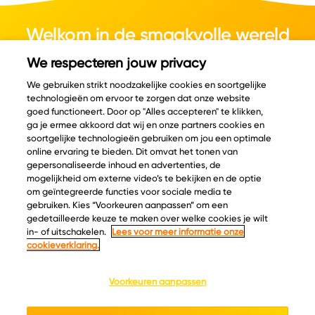
Welkom in de smaakvolle wereld
van kaas.
We respecteren jouw privacy
We gebruiken strikt noodzakelijke cookies en soortgelijke
technologieën om ervoor te zorgen dat onze website
goed functioneert. Door op "Alles accepteren" te klikken,
ga je ermee akkoord dat wij en onze partners cookies en
© Copyright 2026 Velder
soortgelijke technologieën gebruiken om jou een optimale
online ervaring te bieden. Dit omvat het tonen van
gepersonaliseerde inhoud en advertenties, de
mogelijkheid om externe video’s te bekijken en de optie
Inspiratie
Informatie
om geïntegreerde functies voor sociale media te
Kaascatalogus
Over ons
gebruiken. Kies “Voorkeuren aanpassen” om een
gedetailleerde keuze te maken over welke cookies je wilt
Recepten
Ontdek
in- of uitschakelen.
Lees voor meer informatie onze
Kaasplankjes
Keurmerken
cookieverklaring.
Blog
Acties
Kaasweetjes
Veelgestelde vragen
Voorkeuren aanpassen
Contact