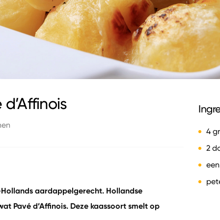
d’Affinois
Ingr
nen
4 g
2 d
een
pet
r-Hollands aardappelgerecht. Hollandse
at Pavé d’Affinois. Deze kaassoort smelt op