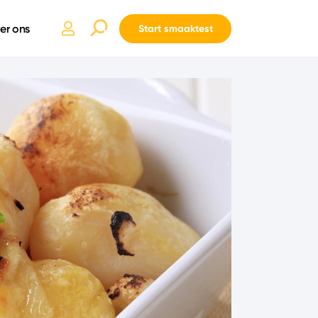
er ons
Start smaaktest