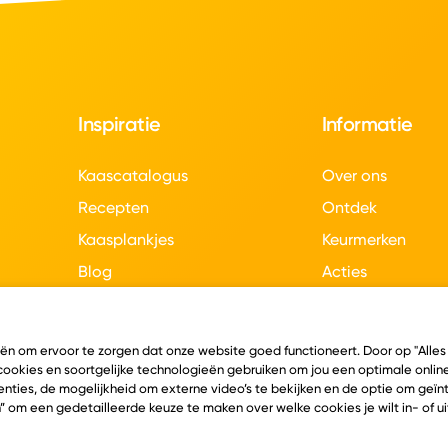
Inspiratie
Informatie
Kaascatalogus
Over ons
Recepten
Ontdek
Kaasplankjes
Keurmerken
Blog
Acties
Kaasweetjes
Veelgestelde vra
Contact
eën om ervoor te zorgen dat onze website goed functioneert. Door op "Alles
 cookies en soortgelijke technologieën gebruiken om jou een optimale online
nties, de mogelijkheid om externe video’s te bekijken en de optie om geï
” om een gedetailleerde keuze te maken over welke cookies je wilt in- of u
en
Algemene voorwaarden