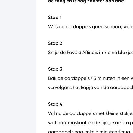
de tong en is nog zachter dan brie.
Stap 1
Was de aardappels goed schoon, we ete
Stap 2
Snijd de Pavé d’Affinois in kleine blokjes
Stap 3
Bak de aardappels 45 minuten in een v
vervolgens het kapje van de aardappels
Stap 4
Vul nu de aardappels met kleine stukjes 
wat nootmuskaat en de fijngesneden pe
aardappels nog enkele minuten terug in