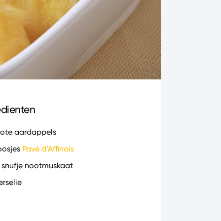
edienten
rote aardappels
oosjes
Pavé d’Affinois
 snufje nootmuskaat
erselie