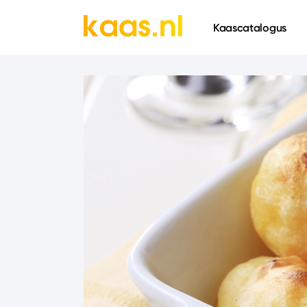
661
Kaascatalogus