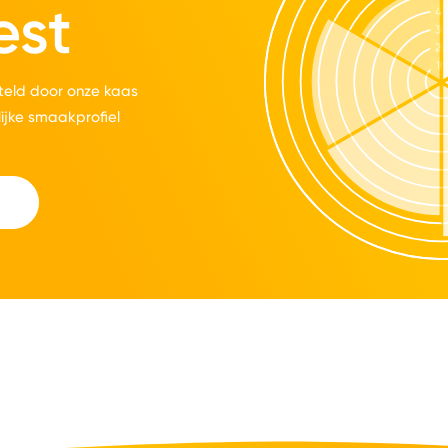
est
eld door onze kaas
lijke smaakprofiel