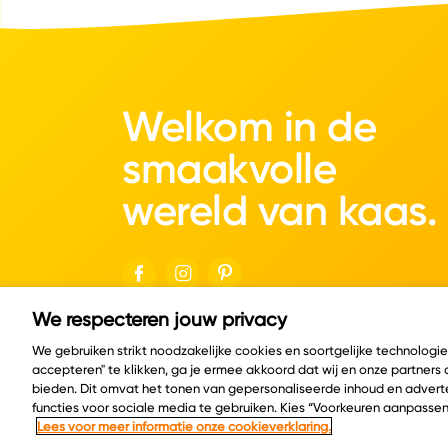
Welkom in de
smaakvolle
wereld van kaas.
We respecteren jouw privacy
© Copyright 2026 Velder
We gebruiken strikt noodzakelijke cookies en soortgelijke technologi
accepteren" te klikken, ga je ermee akkoord dat wij en onze partners
bieden. Dit omvat het tonen van gepersonaliseerde inhoud en adverte
functies voor sociale media te gebruiken. Kies “Voorkeuren aanpassen
Lees voor meer informatie onze cookieverklaring.
Cookie policy
Privacy policy
Cookie instelling