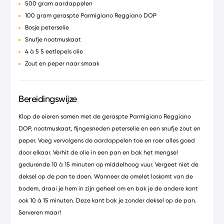
500 gram aardappelen
100 gram geraspte Parmigiano Reggiano DOP
Bosje peterselie
Snufje nootmuskaat
4 à 5 5 eetlepels olie
Zout en peper naar smaak
Bereidingswijze
Klop de eieren samen met de geraspte Parmigiano Reggiano
DOP, nootmuskaat, fijngesneden peterselie en een snufje zout en
peper. Voeg vervolgens de aardappelen toe en roer alles goed
door elkaar. Verhit de olie in een pan en bak het mengsel
gedurende 10 à 15 minuten op middelhoog vuur. Vergeet niet de
deksel op de pan te doen. Wanneer de omelet loskomt van de
bodem, draai je hem in zijn geheel om en bak je de andere kant
ook 10 à 15 minuten. Deze kant bak je zonder deksel op de pan.
Serveren maar!