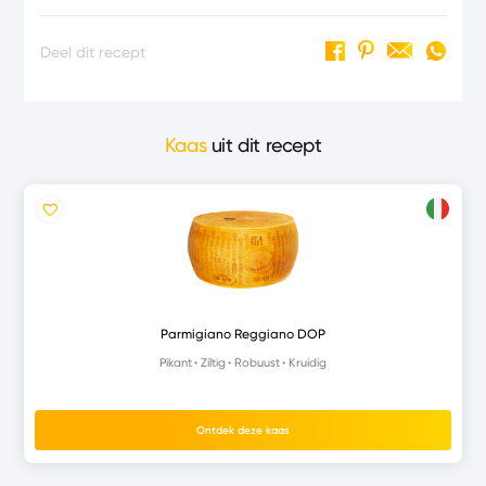
Deel dit recept
Kaas
uit dit recept
Parmigiano Reggiano DOP
Pikant
Ziltig
Robuust
Kruidig
Ontdek deze kaas