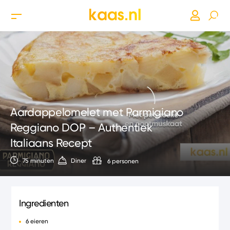
Aardappelomelet met Parmigiano
Reggiano DOP – Authentiek
Italiaans Recept
75 minuten
Diner
6 personen
Ingredienten
6 eieren