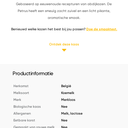
Gebaseerd op eeuwenoude recepturen van abdijkazen. De
Petrus heeft een smeuïg zacht zuivel en een licht pikante,
aromatische smaak.
Benieuwd welke kazen het best bij jou passen?
Doe de smaaktest.
Ontdek deze kaas
Productinformatie
Herkomst
België
Melksoort
Koemelk
Merk
Merkloos
Biologische kaas
Nee
Allergenen
Melk, lactose
Eetbare korst
Nee
Gemaakt van rauwe melk
Nee