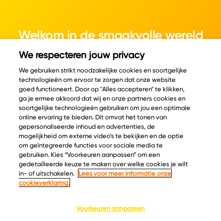
Welkom in de smaakvolle wereld
van kaas.
We respecteren jouw privacy
We gebruiken strikt noodzakelijke cookies en soortgelijke
technologieën om ervoor te zorgen dat onze website
goed functioneert. Door op "Alles accepteren" te klikken,
ga je ermee akkoord dat wij en onze partners cookies en
© Copyright 2026 Velder
soortgelijke technologieën gebruiken om jou een optimale
online ervaring te bieden. Dit omvat het tonen van
gepersonaliseerde inhoud en advertenties, de
mogelijkheid om externe video’s te bekijken en de optie
Inspiratie
Informatie
om geïntegreerde functies voor sociale media te
Kaascatalogus
Over ons
gebruiken. Kies “Voorkeuren aanpassen” om een
gedetailleerde keuze te maken over welke cookies je wilt
Recepten
Ontdek
in- of uitschakelen.
Lees voor meer informatie onze
Kaasplankjes
Keurmerken
cookieverklaring.
Blog
Acties
Kaasweetjes
Veelgestelde vragen
Voorkeuren aanpassen
Contact