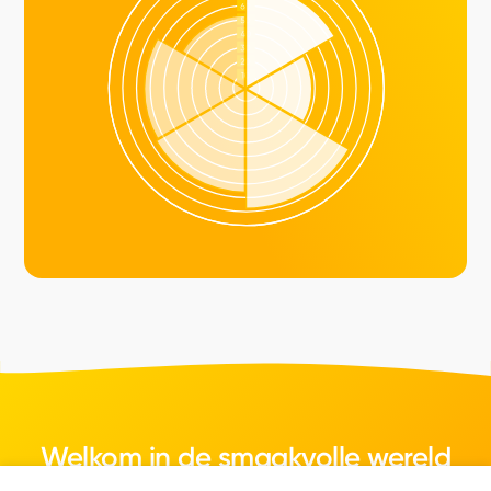
Welkom in de smaakvolle wereld
van kaas.