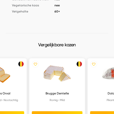
Vegetarische kaas
nee
Vetgehalte
60+
Vergelijkbare kazen
s Orval
Brugge Dentelle
Dolo
ld
Nootachtig
Romig
Mild
Pikan