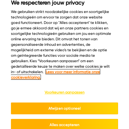
We respecteren jouw privacy
We gebruiken strikt noodzakelijke cookies en soortgelijke
technologieën om ervoor te zorgen dat onze website
goed functioneert. Door op "Alles accepteren" te klikken,
ga je ermee akkoord dat wij en onze partners cookies en
© Copyright 2026 Velder
soortgelijke technologieën gebruiken om jou een optimale
online ervaring te bieden. Dit omvat het tonen van
gepersonaliseerde inhoud en advertenties, de
mogelijkheid om externe video’s te bekijken en de optie
Inspiratie
Informatie
om geïntegreerde functies voor sociale media te
Kaascatalogus
Over ons
gebruiken. Kies “Voorkeuren aanpassen” om een
gedetailleerde keuze te maken over welke cookies je wilt
Recepten
Ontdek
in- of uitschakelen.
Lees voor meer informatie onze
Kaasplankjes
Keurmerken
cookieverklaring.
Blog
Acties
Kaasweetjes
Veelgestelde vragen
Voorkeuren aanpassen
Contact
Afwijzen optioneel
Cookie policy
Privacy policy
Cookie instellingen
Algemene voorwaarden
Alles accepteren